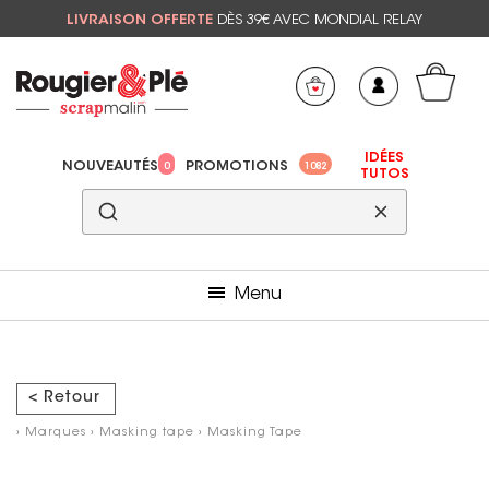
LIVRAISON OFFERTE
DÈS 39€ AVEC MONDIAL RELAY
Mon panier
Mes préférés
IDÉES
NOUVEAUTÉS
PROMOTIONS
0
1082
TUTOS
Menu
< Retour
›
Marques
›
Masking tape
›
Masking Tape