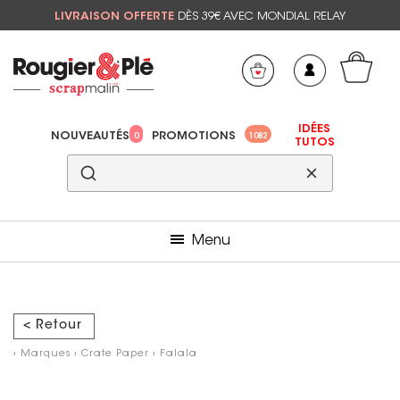
LIVRAISON OFFERTE
DÈS 39€ AVEC MONDIAL RELAY
Mon panier
Mes préférés
IDÉES
NOUVEAUTÉS
PROMOTIONS
0
1082
TUTOS
Menu
< Retour
›
Marques
›
Crate Paper
›
Falala