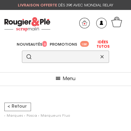
LIVRAISON OFFERTE
DÈS 39€ AVEC MONDIAL RELAY
Mon panier
Mes préférés
IDÉES
NOUVEAUTÉS
PROMOTIONS
0
1081
TUTOS
Menu
< Retour
›
Marques
›
Posca
›
Marqueurs Fluo