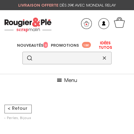
LIVRAISON OFFERTE
DÈS 39€ AVEC MONDIAL RELAY
Mon panier
Mes préférés
IDÉES
NOUVEAUTÉS
PROMOTIONS
0
1081
TUTOS
Menu
< Retour
›
Perles, Bijoux