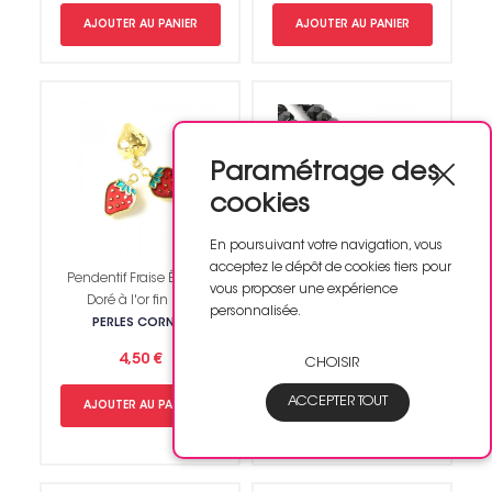
AJOUTER AU PANIER
AJOUTER AU PANIER
Paramétrage des
cookies
En poursuivant votre navigation, vous
acceptez le dépôt de cookies tiers pour
Pendentif Fraise Émaillé
Perles de Bohème sur Fil -
vous proposer une expérience
Doré à l'or fin 24K
Rondelle Facettée Noir
personnalisée.
Opaque 3 x 6 mm
PERLES CORNER
PERLES CORNER
4,50 €
CHOISIR
4,50 €
ACCEPTER TOUT
AJOUTER AU PANIER
AJOUTER AU PANIER