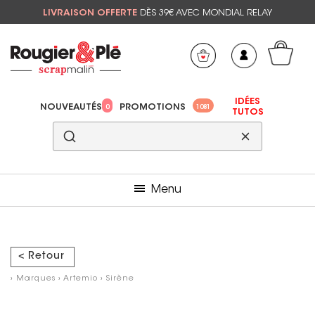
LIVRAISON OFFERTE
DÈS 39€ AVEC MONDIAL RELAY
Mon panier
Mes préférés
IDÉES
NOUVEAUTÉS
PROMOTIONS
0
1081
TUTOS
Menu
< Retour
›
Marques
›
Artemio
›
Sirène