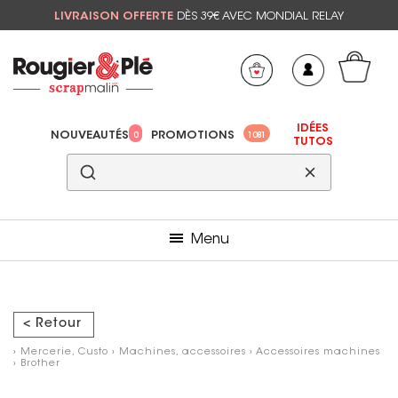
LIVRAISON OFFERTE
DÈS 39€ AVEC MONDIAL RELAY
Mon panier
Mes préférés
IDÉES
NOUVEAUTÉS
PROMOTIONS
0
1081
TUTOS
Menu
< Retour
›
Mercerie, Custo
›
Machines, accessoires
›
Accessoires machines
›
Brother