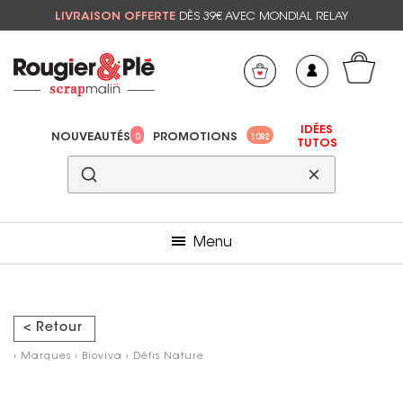
LIVRAISON OFFERTE
DÈS 39€ AVEC MONDIAL RELAY
Mon panier
Mes préférés
IDÉES
NOUVEAUTÉS
PROMOTIONS
0
1082
TUTOS
Menu
< Retour
›
Marques
›
Bioviva
›
Défis Nature