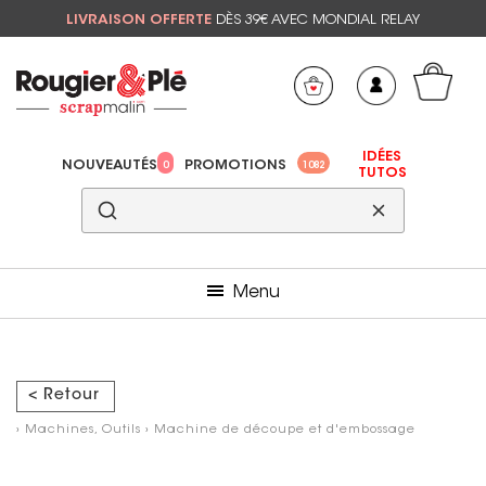
LIVRAISON OFFERTE
DÈS 39€ AVEC MONDIAL RELAY
Mon panier
Mes préférés
IDÉES
NOUVEAUTÉS
PROMOTIONS
0
1082
TUTOS
Menu
< Retour
›
Machines, Outils
›
Machine de découpe et d'embossage