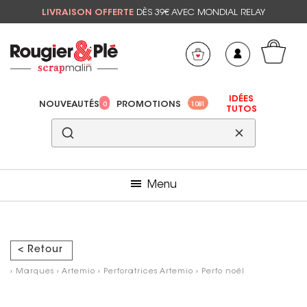
LIVRAISON OFFERTE
DÈS 39€ AVEC MONDIAL RELAY
Mon panier
Mes préférés
IDÉES
NOUVEAUTÉS
PROMOTIONS
0
1081
TUTOS
Menu
< Retour
›
Marques
›
Artemio
›
Perforatrices Artemio
›
Perfo noël