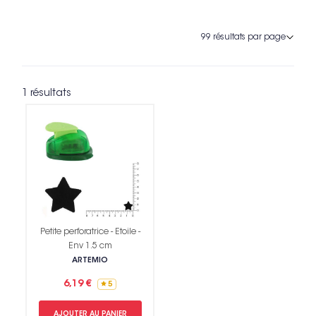
1 résultats
Petite perforatrice - Etoile -
Env 1.5 cm
ARTEMIO
6,19 €
5
AJOUTER AU PANIER