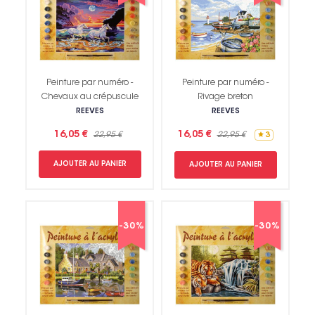
Peinture par numéro -
Peinture par numéro -
Chevaux au crépuscule
Rivage breton
REEVES
REEVES
16,05 €
16,05 €
22,95 €
22,95 €
3
AJOUTER AU PANIER
AJOUTER AU PANIER
-30%
-30%