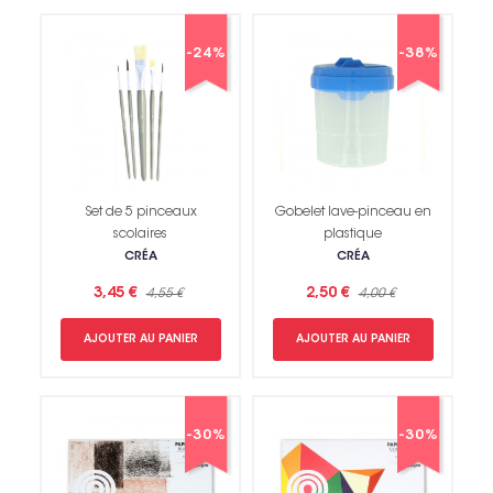
-24%
-38%
Set de 5 pinceaux
Gobelet lave-pinceau en
scolaires
plastique
CRÉA
CRÉA
3,45 €
2,50 €
4,55 €
4,00 €
AJOUTER AU PANIER
AJOUTER AU PANIER
-30%
-30%