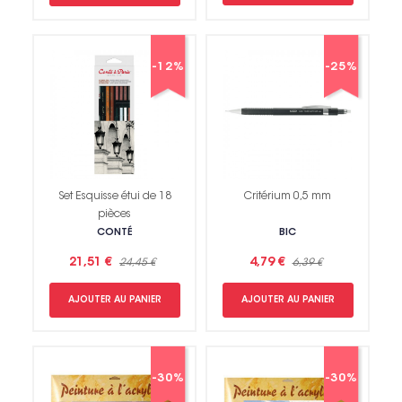
-12%
-25%
Set Esquisse étui de 18
Critérium 0,5 mm
pièces
CONTÉ
BIC
21,51 €
4,79 €
24,45 €
6,39 €
AJOUTER AU PANIER
AJOUTER AU PANIER
-30%
-30%