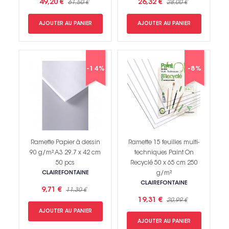
49,20 €
26,32 €
61,50 €
28,00 €
AJOUTER AU PANIER
AJOUTER AU PANIER
-14%
-8%
Ramette Papier à dessin
Ramette 15 feuilles multi-
90 g/m² A3 29.7 x 42 cm
techniques Paint On
50 pcs
Recyclé 50 x 65 cm 250
CLAIREFONTAINE
g/m²
CLAIREFONTAINE
9,71 €
11,30 €
19,31 €
20,99 €
AJOUTER AU PANIER
AJOUTER AU PANIER