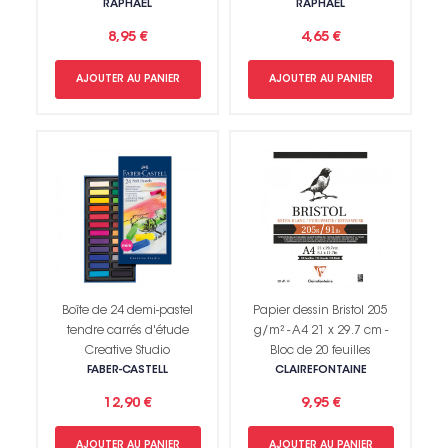
RAPHAËL
RAPHAËL
8,95 €
4,65 €
AJOUTER AU PANIER
AJOUTER AU PANIER
Boîte de 24 demi-pastel
Papier dessin Bristol 205
tendre carrés d'étude
g/m² - A4 21 x 29.7 cm -
Creative Studio
Bloc de 20 feuilles
FABER-CASTELL
CLAIREFONTAINE
12,90 €
9,95 €
AJOUTER AU PANIER
AJOUTER AU PANIER