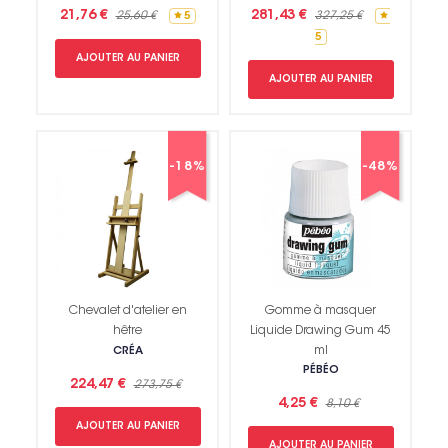
21,76 €
281,43 €
25,60 €
327,25 €
5
5
AJOUTER AU PANIER
AJOUTER AU PANIER
-18%
-48%
Chevalet d'atelier en
Gomme à masquer
hêtre
Liquide Drawing Gum 45
ml
CRÉA
PÉBÉO
224,47 €
273,75 €
4,25 €
8,10 €
AJOUTER AU PANIER
AJOUTER AU PANIER