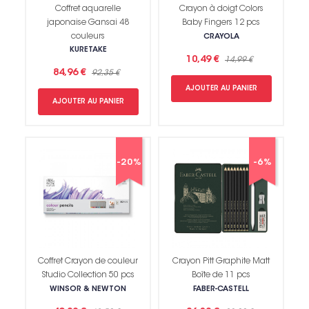
Coffret aquarelle
Crayon à doigt Colors
japonaise Gansai 48
Baby Fingers 12 pcs
couleurs
CRAYOLA
KURETAKE
10,49 €
14,99 €
84,96 €
92,35 €
AJOUTER AU PANIER
AJOUTER AU PANIER
-20%
-6%
Coffret Crayon de couleur
Crayon Pitt Graphite Matt
Studio Collection 50 pcs
Boîte de 11 pcs
WINSOR & NEWTON
FABER-CASTELL