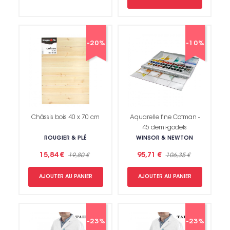
-20%
-10%
Châssis bois 40 x 70 cm
Aquarelle fine Cotman -
45 demi-godets
ROUGIER & PLÉ
WINSOR & NEWTON
15,84 €
95,71 €
19,80 €
106,35 €
AJOUTER AU PANIER
AJOUTER AU PANIER
-23%
-23%