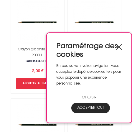
Paramétrage des
Crayon graphite Castell
Crayon graphite Castell
cookies
9000 H
9000 B
FABER-CASTELL
FABER-CASTELL
En poursuivant votre navigation, vous
2,00 €
2,00 €
acceptez le dépôt de cookies tiers pour
vous proposer une expérience
personnalisée.
AJOUTER AU PANIER
AJOUTER AU PANIER
CHOISIR
ACCEPTER TOUT