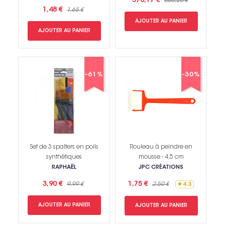
578,17 €
680,20 €
1,48 €
1,65 €
AJOUTER AU PANIER
AJOUTER AU PANIER
-61%
-30%
Set de 3 spalters en poils
Rouleau à peindre en
synthétiques
mousse - 4,5 cm
RAPHAËL
JPC CRÉATIONS
3,90 €
1,75 €
9,99 €
2,50 €
4.3
AJOUTER AU PANIER
AJOUTER AU PANIER