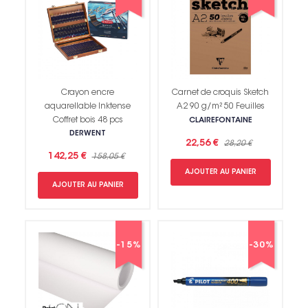
Crayon encre
Carnet de croquis Sketch
aquarellable Inktense
A2 90 g/m² 50 Feuilles
Coffret bois 48 pcs
CLAIREFONTAINE
DERWENT
22,56 €
28,20 €
142,25 €
158,05 €
AJOUTER AU PANIER
AJOUTER AU PANIER
-15%
-30%