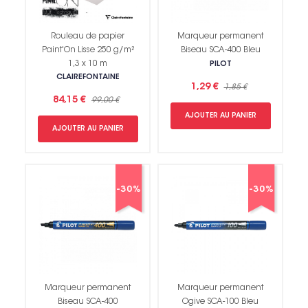
Rouleau de papier
Marqueur permanent
Paint'On Lisse 250 g/m²
Biseau SCA-400 Bleu
1,3 x 10 m
PILOT
CLAIREFONTAINE
1,29 €
1,85 €
84,15 €
99,00 €
AJOUTER AU PANIER
AJOUTER AU PANIER
-30%
-30%
Marqueur permanent
Marqueur permanent
Biseau SCA-400
Ogive SCA-100 Bleu