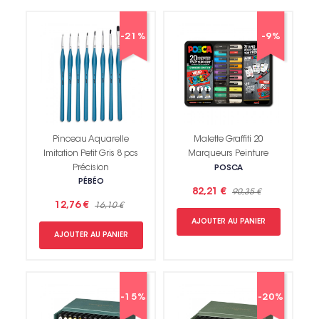
-21%
-9%
Pinceau Aquarelle
Malette Graffiti 20
Imitation Petit Gris 8 pcs
Marqueurs Peinture
Précision
POSCA
PÉBÉO
82,21 €
90,35 €
12,76 €
16,10 €
AJOUTER AU PANIER
AJOUTER AU PANIER
-15%
-20%