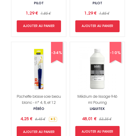
PILOT
PILOT
1,29 €
1,29 €
1,85 €
1,85 €
AJOUTER AU PANIER
AJOUTER AU PANIER
-34%
-10%
Pochette brosse soie beau
Médium de lissage 946
blanc - n° 4, 8, et 12
ml Pouring
PÉBÉO
LIQUITEX
4,25 €
48,01 €
6,45 €
53,35 €
5
AJOUTER AU PANIER
AJOUTER AU PANIER