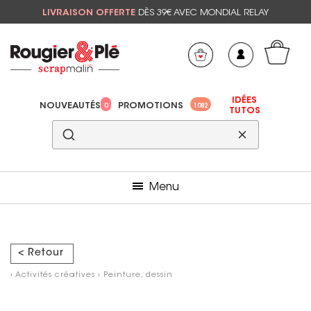
LIVRAISON OFFERTE
DÈS 39€ AVEC MONDIAL RELAY
Mon panier
Mes préférés
IDÉES
NOUVEAUTÉS
PROMOTIONS
0
1082
TUTOS
Menu
< Retour
›
Activités créatives
›
Peinture, dessin