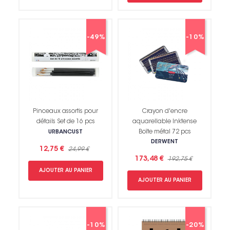
-49%
-10%
Pinceaux assortis pour
Crayon d'encre
détails Set de 16 pcs
aquarellable Inktense
Boîte métal 72 pcs
URBANCUST
Non merci !
DERWENT
12,75 €
24,99 €
173,48 €
192,75 €
AJOUTER AU PANIER
AJOUTER AU PANIER
-10%
-20%