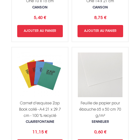
One 10 x 15 cm
One 14 x 21 cm
CANSON
CANSON
5,40 €
8,75 €
AJOUTER AU PANIER
AJOUTER AU PANIER
Carnet d'esquisse Zap
Feuille de papier pour
Book collé - A4 21 x 29.7
ébauche 65 x 50 cm 70
cm - 100 % recyclé
g/m²
CLAIREFONTAINE
SENNELIER
11,15 €
0,60 €