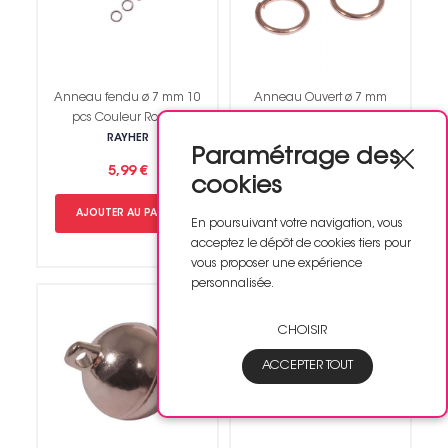
Anneau fendu ø 7 mm 10
Anneau Ouvert ø 7 mm
pcs Couleur Rose or
Acier couleur Or Rose 30
pcs
RAYHER
Paramétrage des
RAYHER
5,99 €
cookies
5,99 €
AJOUTER AU PANIER
En poursuivant votre navigation, vous
AJOUTER AU PANIER
acceptez le dépôt de cookies tiers pour
vous proposer une expérience
personnalisée.
CHOISIR
ACCEPTER TOUT