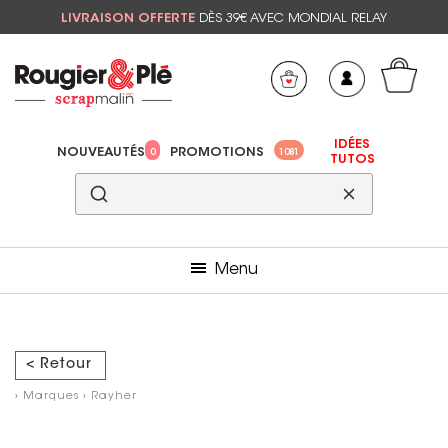
LIVRAISON OFFERTE
DÈS 39€ AVEC MONDIAL RELAY
Mon panier
Mes préférés
IDÉES
NOUVEAUTÉS
PROMOTIONS
0
1081
TUTOS
Menu
< Retour
›
Marques
›
Rayher