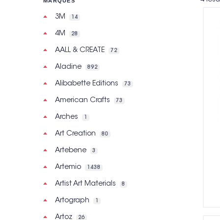
MARQUES
3M
14
4M
28
AALL & CREATE
72
Aladine
892
Alibabette Editions
73
American Crafts
73
Arches
1
Art Creation
80
Artebene
3
Artemio
1438
Artist Art Materials
8
Artograph
1
Artoz
26