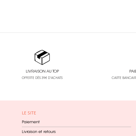
Béatrice Garni
12
Canson
262
Carabelle Studio
23
Caran d'Ache
34
Carta Bella
52
Cernit
86
Chou & Flowers
90
LIVRAISON AU TOP
PAI
OFFERTE DÈS 39€ D'ACHATS
CARTE BANCAIRE
Clairefontaine
982
Clementoni
31
Cléopâtre
122
Cocorikraft
2
LE SITE
Collection Privée
2
Paiement
Colour Shaper
18
Livraison et retours