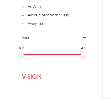
Arty's
8
Avenue Mandarine
133
Avery
15
Basic Grey
2
PRIX
Bazzill Basics Paper
121
3
4
BeautyMix
6
Bic
160
Bilmans
2
Bioviva
7
V-SIGN
Bo Bunny
30
Bohin
299
Brother
15
Bruynzeel
8