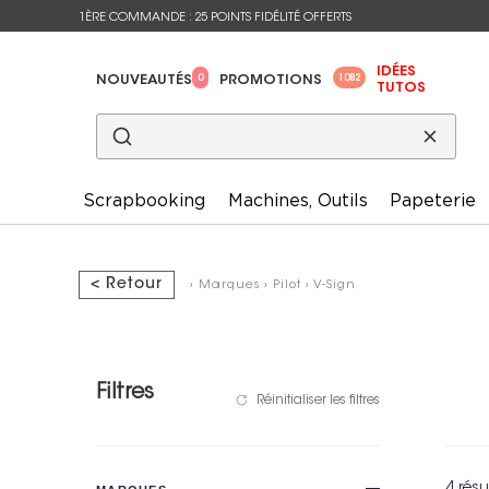
1ÈRE COMMANDE : 25 POINTS FIDÉLITÉ OFFERTS
IDÉES
0
1082
NOUVEAUTÉS
PROMOTIONS
TUTOS
Scrapbooking
Machines, Outils
Papeterie
< Retour
›
Marques
›
Pilot
›
V-Sign
Filtres
Réinitialiser les filtres
4 résu