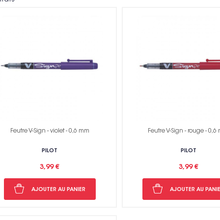
Voir toutes nos marques
Feutre V-Sign - violet - 0,6 mm
Feutre V-Sign - rouge - 0,
PILOT
PILOT
3,99 €
3,99 €
AJOUTER AU PANIER
AJOUTER AU PANI
Non me