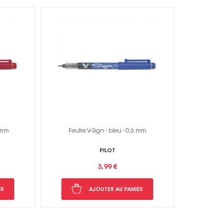
6 mm
Feutre V-Sign - bleu - 0,6 mm
PILOT
3,99 €
ER
AJOUTER AU PANIER
rci !