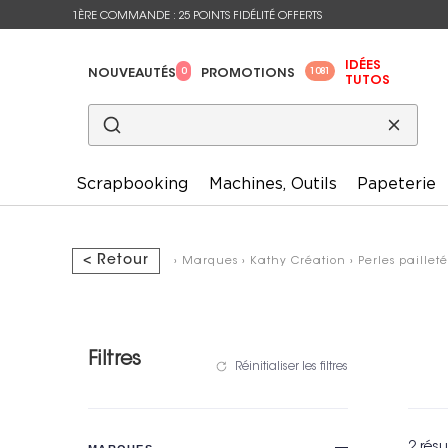
1ÈRE COMMANDE : 25 POINTS FIDÉLITÉ OFFERTS
IDÉES
0
1081
NOUVEAUTÉS
PROMOTIONS
TUTOS
Scrapbooking
Machines, Outils
Papeterie
< Retour
›
Marques
›
Kathy Création
›
Perles paillet
Filtres
Réinitialiser les filtres
2 résu