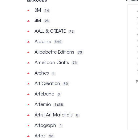
MARQUES
3M
14
4M
28
AALL & CREATE
72
Aladine
892
Alibabette Editions
73
American Crafts
73
Arches
1
P
Art Creation
80
Artebene
3
Artemio
1438
Artist Art Materials
8
Artograph
1
Artoz
26