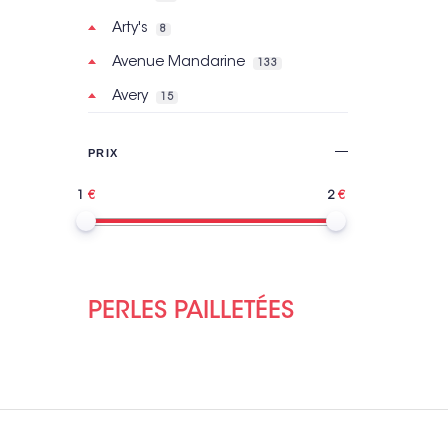
Arty's
8
Avenue Mandarine
133
Avery
15
Basic Grey
2
PRIX
Bazzill Basics Paper
121
1
2
BeautyMix
6
Bic
160
Bilmans
2
Bioviva
7
PERLES PAILLETÉES
Bo Bunny
30
Bohin
299
Brother
15
Bruynzeel
8