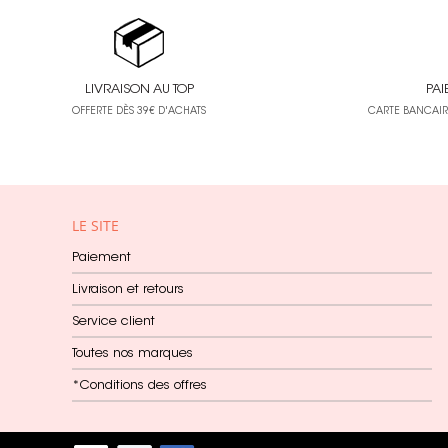
Béatrice Garni
12
Canson
262
LIVRAISON AU TOP
Carabelle Studio
PAI
23
OFFERTE DÈS 39€ D'ACHATS
CARTE BANCAIRE
Caran d'Ache
34
Carta Bella
52
Cernit
86
LE SITE
Chou & Flowers
90
Paiement
Clairefontaine
982
Livraison et retours
Clementoni
31
Service client
Cléopâtre
122
Toutes nos marques
Cocorikraft
2
*Conditions des offres
Collection Privée
2
Colour Shaper
18