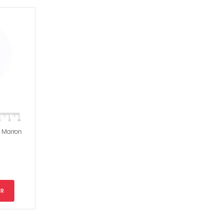
- Marron
rci !
ER