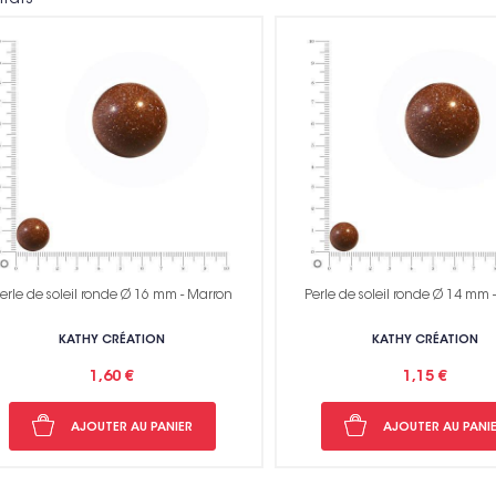
Voir toutes nos marques
erle de soleil ronde Ø 16 mm - Marron
Perle de soleil ronde Ø 14 mm 
KATHY CRÉATION
KATHY CRÉATION
Non me
1,60 €
1,15 €
AJOUTER AU PANIER
AJOUTER AU PANI