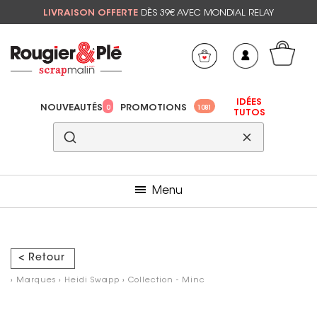
LIVRAISON OFFERTE
DÈS 39€ AVEC MONDIAL RELAY
Mon panier
Mes préférés
IDÉES
NOUVEAUTÉS
PROMOTIONS
0
1081
TUTOS
Menu
< Retour
›
Marques
›
Heidi Swapp
›
Collection - Minc