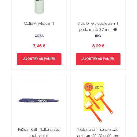
Colle vinylique 1l
Stylo bille 3 couleurs + 1
porte-mine 0.7 mm HB
CRÉA
BIC
7,45 €
6,29 €
AJOUTER AU PANIER
AJOUTER AU PANIER
FriXion Ball - Roller encre
Rouleau en mousse pour
gel - violet
peinture 25, 45 et 60 mm