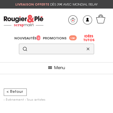
LIVRAISON OFFERTE
DÈS 39€ AVEC MONDIAL RELAY
Mon panier
Mes préférés
IDÉES
NOUVEAUTÉS
PROMOTIONS
0
1081
TUTOS
Menu
< Retour
›
Événement
›
Tous artistes