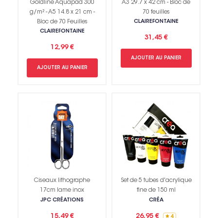
Goldline Aquapad 300
A3 29.7 x 42 cm - Bloc de
g/m² - A5 14.8 x 21 cm -
70 feuilles
Bloc de 70 Feuilles
CLAIREFONTAINE
CLAIREFONTAINE
31,45 €
12,99 €
AJOUTER AU PANIER
AJOUTER AU PANIER
Ciseaux lithographe
Set de 5 tubes d'acrylique
17cm lame inox
fine de 150 ml
JPC CRÉATIONS
CRÉA
15,49 €
26,95 €
4