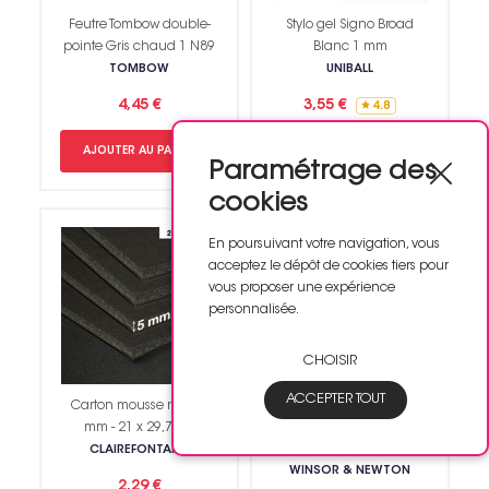
Feutre Tombow double-
Stylo gel Signo Broad
pointe Gris chaud 1 N89
Blanc 1 mm
TOMBOW
UNIBALL
4,45 €
3,55 €
4.8
AJOUTER AU PANIER
AJOUTER AU PANIER
Paramétrage des
cookies
En poursuivant votre navigation, vous
acceptez le dépôt de cookies tiers pour
vous proposer une expérience
personnalisée.
CHOISIR
ACCEPTER TOUT
Carton mousse noir - 5
Marqueur à alcool
mm - 21 x 29,7 cm
double pointe Promarker
Champagne
CLAIREFONTAINE
WINSOR & NEWTON
2,29 €