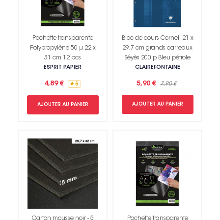
Pochette transparente
Bloc de cours Cornell 21 x
Polypropylène 50 µ 22 x
29,7 cm grands carreaux
31 cm 12 pcs
Séyès 200 p Bleu pétrole
ESPRIT PAPIER
CLAIREFONTAINE
4,89 €
5,90 €
7,90 €
5
AJOUTER AU PANIER
AJOUTER AU PANIER
Carton mousse noir - 5
Pochette transparente