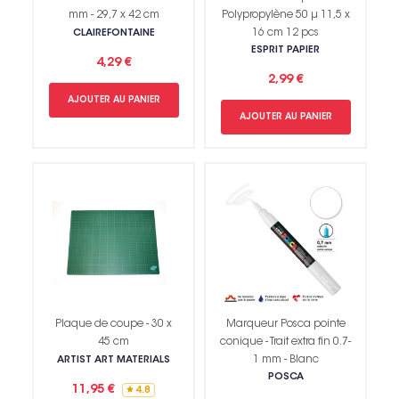
mm - 29,7 x 42 cm
Polypropylène 50 µ 11,5 x
16 cm 12 pcs
CLAIREFONTAINE
ESPRIT PAPIER
4,29 €
2,99 €
AJOUTER AU PANIER
AJOUTER AU PANIER
Plaque de coupe - 30 x
Marqueur Posca pointe
45 cm
conique - Trait extra fin 0.7-
1 mm - Blanc
ARTIST ART MATERIALS
POSCA
11,95 €
4.8