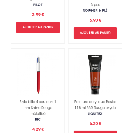
3 pcs
PILOT
ROUGIER & PLÉ
3,99 €
6,90 €
AJOUTER AU PANIER
AJOUTER AU PANIER
Stylo bille 4 couleurs 1
Peinture acrylique Basics
mm Shine Rouge
118 ml 335 Rouge oxyde
métallisé
LIQUITEX
BIC
6,20 €
4,29 €