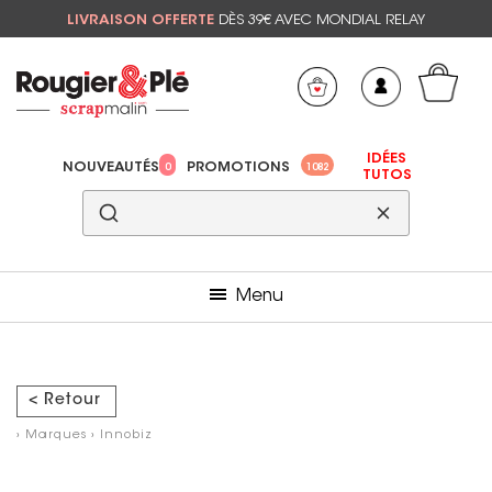
LIVRAISON OFFERTE
DÈS 39€ AVEC MONDIAL RELAY
Mon panier
Mes préférés
IDÉES
NOUVEAUTÉS
PROMOTIONS
0
1082
TUTOS
Menu
< Retour
›
Marques
›
Innobiz