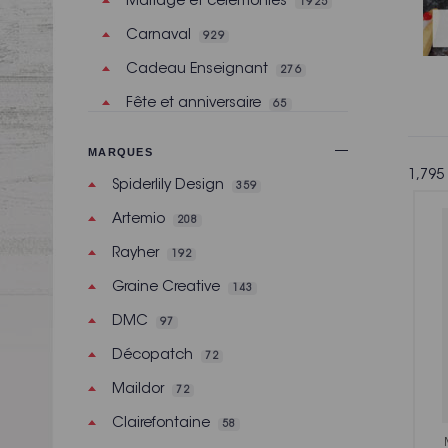
Mariage et cérémonies
1925
Carnaval
929
Cadeau Enseignant
276
Fête et anniversaire
65
Naissance
455
MARQUES
Halloween
711
1,795 
Spiderlily Design
359
Automne
295
Artemio
208
Pâques, Printemps
1018
Rayher
192
C'est les vacances !
625
Graine Creative
143
Rentrée des classes
3496
DMC
97
Fête des grands-mères
199
Décopatch
72
Noël
2113
Maildor
72
Collections
Clairefontaine
58
204
Scrapbooking Noël