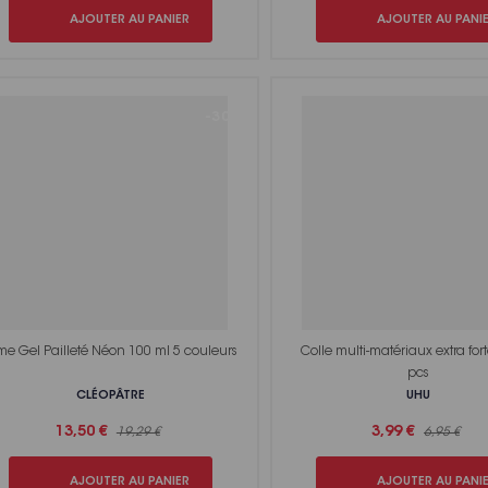
AJOUTER AU PANIER
AJOUTER AU PANI
-30%
ime Gel Pailleté Néon 100 ml 5 couleurs
Colle multi-matériaux extra for
pcs
CLÉOPÂTRE
UHU
13,50 €
3,99 €
19,29 €
6,95 €
AJOUTER AU PANIER
AJOUTER AU PANI