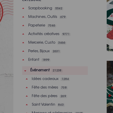
CATÉGORIE
Scrapbooking
5542
Machines, Outils
679
Papeterie
7046
Activités créatives
9771
Mercerie, Custo
3466
Perles, Bijoux
2631
Enfant
1899
Événement
21238
Idées cadeaux
1284
Fête des mères
708
Fête des pères
269
Saint Valentin
843