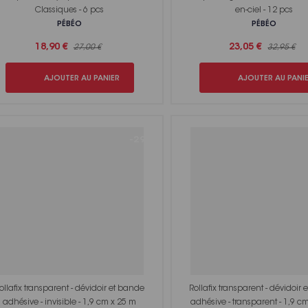
Classiques - 6 pcs
en-ciel - 12 pcs
PÉBÉO
PÉBÉO
18,90 €
23,05 €
27,00 €
32,95 €
AJOUTER AU PANIER
AJOUTER AU PANI
-29%
ollafix transparent - dévidoir et bande
Rollafix transparent - dévidoir
adhésive - invisible - 1,9 cm x 25 m
adhésive - transparent - 1,9 c