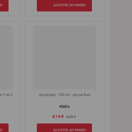
ER
AJOUTER AU PANIER
-43%
-30%
te 7 ml 3
Acrylcolor - 150 ml - Jaune fluo
PÉBÉO
4,16 €
5,95 €
ER
AJOUTER AU PANIER