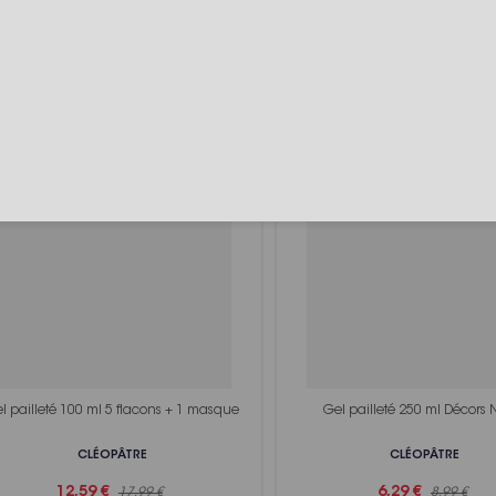
13,25 €
8,25 €
21,45 €
13,95 €
AJOUTER AU PANIER
AJOUTER AU PANI
-30%
l pailleté 100 ml 5 flacons + 1 masque
Gel pailleté 250 ml Décors 
CLÉOPÂTRE
CLÉOPÂTRE
12,59 €
6,29 €
17,99 €
8,99 €