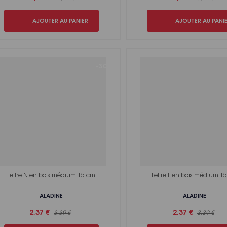
AJOUTER AU PANIER
AJOUTER AU PANI
-30%
Lettre N en bois médium 15 cm
Lettre L en bois médium 1
ALADINE
ALADINE
2,37 €
2,37 €
3,39 €
3,39 €