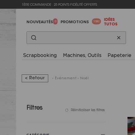
1ÈRE COMMANDE : 25 POINTS FIDÉLITÉ OFFERTS
IDÉES
0
1082
NOUVEAUTÉS
PROMOTIONS
TUTOS
Scrapbooking
Machines, Outils
Papeterie
< Retour
›
Événement
›
Noël
Filtres
Réinitialiser les filtres