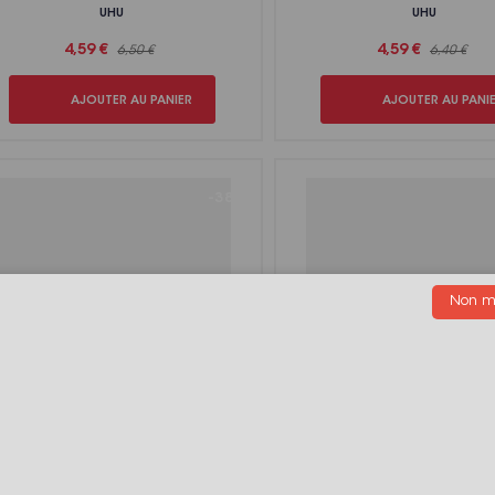
UHU
UHU
4,59 €
4,59 €
6,50 €
6,40 €
AJOUTER AU PANIER
AJOUTER AU PANI
-38%
Non me
Kit découverte Primacolor - 12 x 20 ml
Kit découverte Primacolor - 6 
PÉBÉO
PÉBÉO