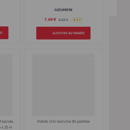
CLÉOPÂTRE
7,69 €
8,55 €
4.7
ER
AJOUTER AU PANIER
-28%
-40%
 et bande
Patafix UHU blanche 80 pastilles
m x 25 m