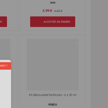
UHU
3,99 €
6,60 €
ER
AJOUTER AU PANIER
-41%
-40%
rci !
x 20 ml
Kit découverte Tactilcolor - 6 x 20 ml
PÉBÉO