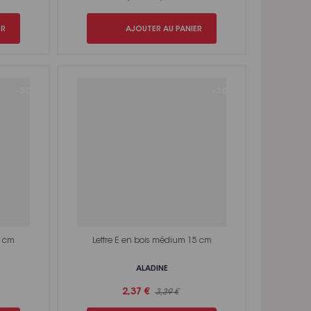
ER
AJOUTER AU PANIER
-30%
-30%
5 cm
Lettre E en bois médium 15 cm
ALADINE
2,37 €
3,39 €