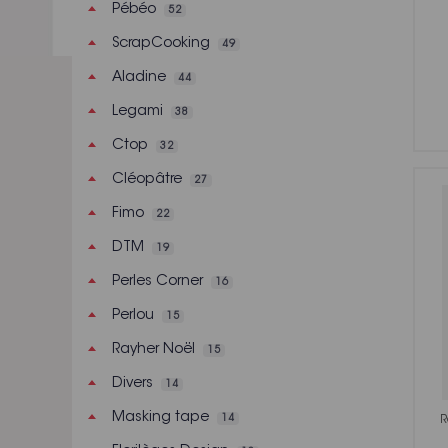
Pébéo
52
Décoration de Noël
814
ScrapCooking
49
Calendrier de l'Avent DIY
55
Aladine
44
Activité Noël
245
Legami
38
Sablés de Noël, Bûche
54
Ctop
32
Cartes de Noël à
22
fabriquer
Cléopâtre
27
Papier Cadeau Noël
74
Fimo
22
Déco de Noël
56
DTM
19
Petits cadeaux de
Perles Corner
16
396
l'avent
Perlou
15
Pull de Noël
186
personnalisé
Rayher Noël
15
Cinéma et photographie
Divers
17
14
Garden Party
Masking tape
516
14
R