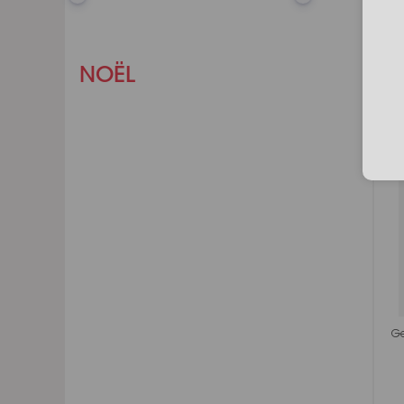
NOËL
Ge