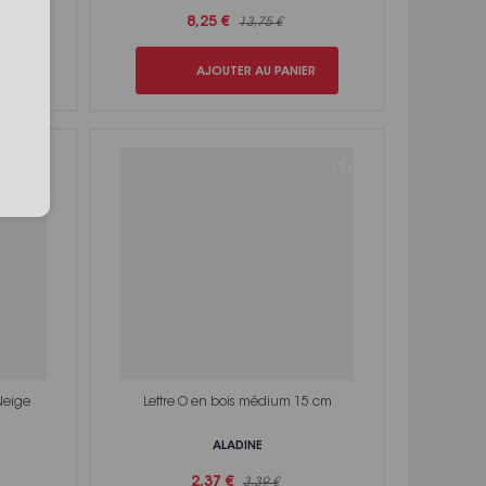
8,25 €
13,75 €
ER
AJOUTER AU PANIER
-30%
-30%
Neige
Lettre O en bois médium 15 cm
ALADINE
2,37 €
3,39 €