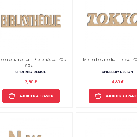
Non me
t en bois médium - Bibliothèque - 40 x
Mot en bois médium - Tokyo - 4
8,5 cm
SPIDERLILY DESIGN
SPIDERLILY DESIGN
3,80 €
4,60 €
AJOUTER AU PANIER
AJOUTER AU PANI