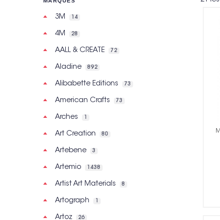
MARQUES
3M
14
4M
28
AALL & CREATE
72
Aladine
892
Alibabette Editions
73
American Crafts
73
Arches
1
M
Art Creation
80
Artebene
3
Artemio
1438
Artist Art Materials
8
Artograph
1
Artoz
26