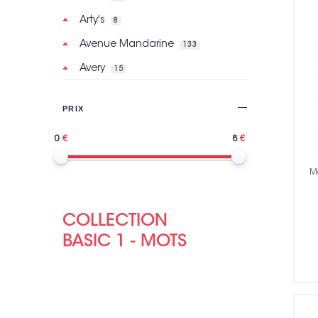
Arty's
8
Avenue Mandarine
133
Avery
15
Basic Grey
2
PRIX
Bazzill Basics Paper
121
0
8
BeautyMix
6
Bic
160
Mo
Bilmans
2
Bioviva
7
COLLECTION
Bo Bunny
BASIC 1 - MOTS
30
Bohin
299
Brother
15
Bruynzeel
8