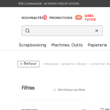
1ÈRE COMMANDE : 25 POINTS FIDÉLITÉ OFFERTS
IDÉES
0
1081
NOUVEAUTÉS
PROMOTIONS
TUTOS
Scrapbooking
Machines, Outils
Papeterie
< Retour
›
Marques
›
Spiderlily Design
›
Collection Ba
Filtres
Réinitialiser les filtres
21 rés