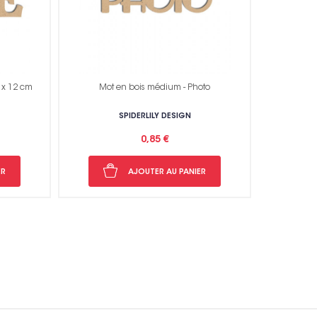
 x 12 cm
Mot en bois médium - Photo
SPIDERLILY DESIGN
0,85 €
ER
AJOUTER AU PANIER