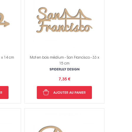
rci !
0 x 14 cm
Mot en bois médium - San Francisco - 33 x
15 cm
SPIDERLILY DESIGN
7,35 €
ER
AJOUTER AU PANIER