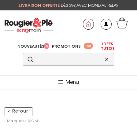
LIVRAISON OFFERTE
DÈS 39€ AVEC MONDIAL RELAY
Mon panier
Mes préférés
IDÉES
NOUVEAUTÉS
PROMOTIONS
0
1081
TUTOS
Menu
< Retour
›
Marques
›
MGM