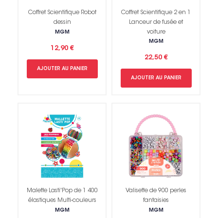
Coffret Scientifique Robot
Coffret Scientifique 2 en 1
dessin
Lanceur de fusée et
voiture
MGM
MGM
12,90 €
22,50 €
AJOUTER AU PANIER
AJOUTER AU PANIER
Malette Lasti'Pop de 1 400
Valisette de 900 perles
élastiques Multi-couleurs
fantaisies
MGM
MGM