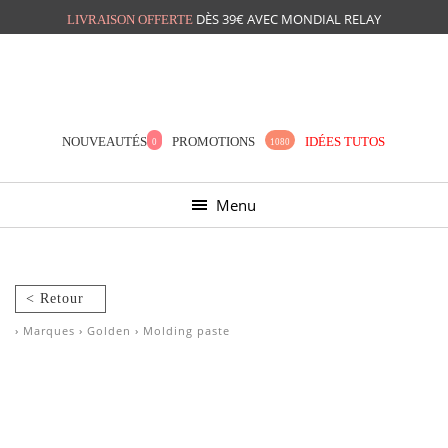
DÈS 39€ AVEC MONDIAL RELAY
LIVRAISON OFFERTE
Mon panier
Mes préférés
NOUVEAUTÉS
PROMOTIONS
IDÉES TUTOS
0
1080
Menu
< Retour
›
Marques
›
Golden
›
Molding paste