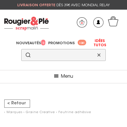
LIVRAISON OFFERTE
DÈS 39€ AVEC MONDIAL RELAY
Mon panier
Mes préférés
IDÉES
NOUVEAUTÉS
PROMOTIONS
0
1081
TUTOS
Menu
< Retour
›
Marques
›
Graine Creative
›
Feutrine adhésive