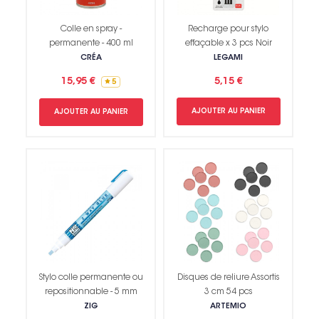
Colle en spray -
Recharge pour stylo
permanente - 400 ml
effaçable x 3 pcs Noir
CRÉA
LEGAMI
15,95 €
5,15 €
5
AJOUTER AU PANIER
AJOUTER AU PANIER
Stylo colle permanente ou
Disques de reliure Assortis
repositionnable - 5 mm
3 cm 54 pcs
ZIG
ARTEMIO