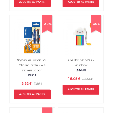
AJOUTER AU PANIER
AJOUTER AU PANIER
-30%
-30%
Stylo roller Frixion Ball
Clé USB 3.0 32 GB
Clicker Lot de 2 + 4
Rainbow
stickers Japon
LEGAMI
PILOT
15,08 €
21,55 €
5,32 €
7,60 €
AJOUTER AU PANIER
AJOUTER AU PANIER