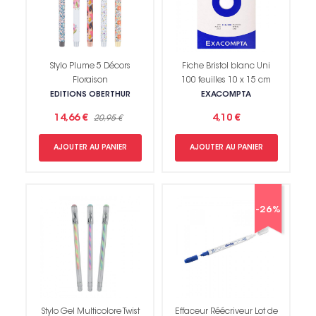
Stylo Plume 5 Décors
Fiche Bristol blanc Uni
Floraison
100 feuilles 10 x 15 cm
EDITIONS OBERTHUR
EXACOMPTA
14,66 €
4,10 €
20,95 €
AJOUTER AU PANIER
AJOUTER AU PANIER
-26%
Stylo Gel Multicolore Twist
Effaceur Réécriveur Lot de