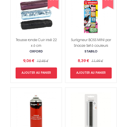
Trousse ronde Cuir irisé 22
Surligneur BOSS MINI par
x 6 cm
Snooze Set 6 couleurs
OXFORD
STABILO
9,06 €
8,39 €
12,95 €
11,99 €
AJOUTER AU PANIER
AJOUTER AU PANIER