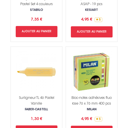
Pastel Set 4 couleurs
ASAP - 19 pcs
STABILO
KESIART
7,35 €
4,95 €
5
AJOUTER AU PANIER
AJOUTER AU PANIER
Surligneur TL 46 Pastel
Bloc-notes adhésives fluo
Vanille
rose 76 x 76 mm 400 pcs
FABER-CASTELL
MILAN
1,30 €
4,95 €
5