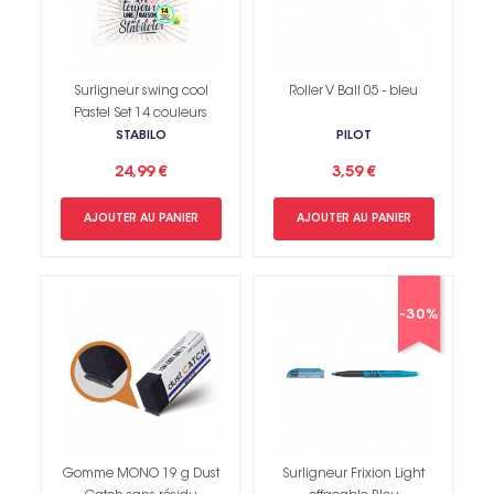
Surligneur swing cool
Roller V Ball 05 - bleu
Pastel Set 14 couleurs
STABILO
PILOT
24,99 €
3,59 €
AJOUTER AU PANIER
AJOUTER AU PANIER
-30%
Gomme MONO 19 g Dust
Surligneur Frixion Light