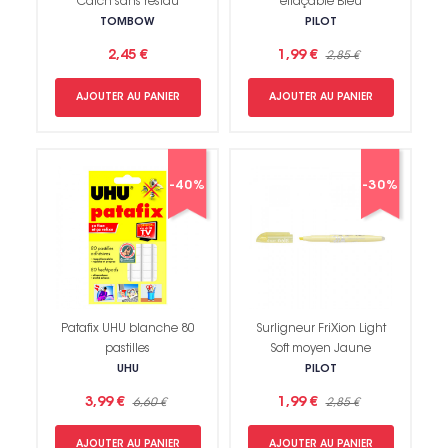
Catch sans résidu
effaçable Bleu
TOMBOW
PILOT
2,45 €
1,99 €
2,85 €
AJOUTER AU PANIER
AJOUTER AU PANIER
-40%
-30%
Patafix UHU blanche 80
Surligneur FriXion Light
pastilles
Soft moyen Jaune
UHU
PILOT
3,99 €
1,99 €
6,60 €
2,85 €
AJOUTER AU PANIER
AJOUTER AU PANIER