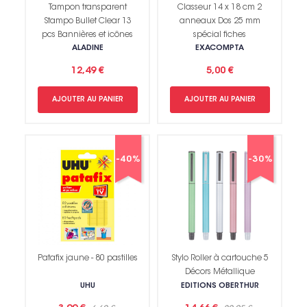
Tampon transparent
Classeur 14 x 18 cm 2
Stampo Bullet Clear 13
anneaux Dos 25 mm
pcs Bannières et icônes
spécial fiches
ALADINE
EXACOMPTA
12,49 €
5,00 €
AJOUTER AU PANIER
AJOUTER AU PANIER
-40%
-30%
Patafix jaune - 80 pastilles
Stylo Roller à cartouche 5
Décors Métallique
UHU
EDITIONS OBERTHUR