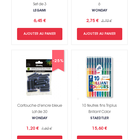
Set de 3
6
LEGAMI
WONDAY
6,45 €
2,75 €
3,70 €
AJOUTER AU PANIER
AJOUTER AU PANIER
-25%
Cartouche d'encre bleue
10 feutres fins Triplus
Lot de 30
Brillant Color
WONDAY
STAEDTLER
1,20 €
15,60 €
1,60 €