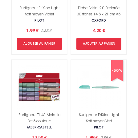
Surligneur FriXion Light
Fiche Bristol 2.0 Perforée
Soft moyen Violet
30 fiches 14,8 x 21 cm A5
PILOT
OXFORD
1,99 €
4,20 €
2,85 €
AJOUTER AU PANIER
AJOUTER AU PANIER
-30%
Non merci !
Surligneur TL 46 Metallic
Surligneur FriXion Light
Set 8 couleurs
Soft moyen Vert
FABER-CASTELL
PILOT
13,50 €
1,99 €
2,85 €