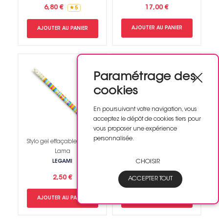
6,80 €
17,00 €
5
AJOUTER AU PANIER
AJOUTER AU PANIER
Paramétrage des
cookies
En poursuivant votre navigation, vous
acceptez le dépôt de cookies tiers pour
vous proposer une expérience
personnalisée.
Stylo gel effaçable Animal
Bougie Kit DIY
Lama
Lithothérapie Améthyste
LEGAMI
GRAINE CREATIVE
CHOISIR
2,50 €
27,20 €
ACCEPTER TOUT
AJOUTER AU PANIER
AJOUTER AU PANIER