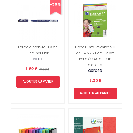
-30%
Feutre d'écriture FriXion
Fiche Bristol Révision 2.0
Fineliner Noir
A5 14.8 x 21 cm 32 pcs
Perforée 4 Couleurs
PILOT
assorties
1,82 €
2,60 €
OXFORD
7,30 €
AJOUTER AU PANIER
AJOUTER AU PANIER