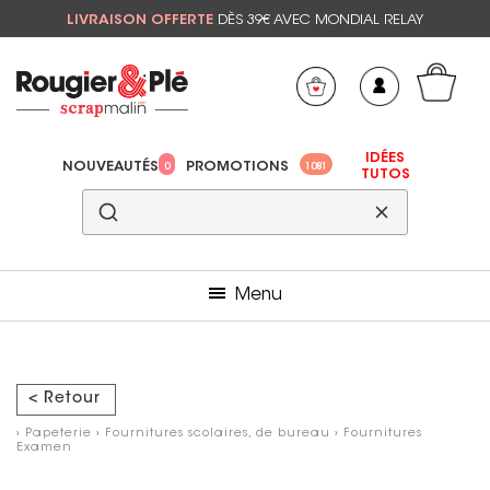
LIVRAISON OFFERTE
DÈS 39€ AVEC MONDIAL RELAY
Mon panier
Mes préférés
IDÉES
NOUVEAUTÉS
PROMOTIONS
0
1081
TUTOS
Menu
< Retour
›
Papeterie
›
Fournitures scolaires, de bureau
›
Fournitures
Examen