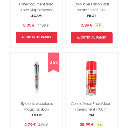
Porte-document avec
Stylo roller FriXion Ball
pince Mappemonde
pointe fine 05 Bleu
LEGAMI
PILOT
8,05 €
3,99 €
11,50 €
5
AJOUTER AU PANIER
AJOUTER AU PANIER
-30%
Stylo bille 6 couleurs
Colle aérosol PhotoMount
Magic rainbow
- permanent - 400 ml
LEGAMI
3M
2,79 €
25,99 €
3,99 €
5