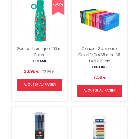
-30%
Gourde thermique 500 ml
Classeur 2 anneaux
Colibri
Colorlife Dos 35 mm - A5
14,8 x 21 cm
LEGAMI
OXFORD
20,96 €
29,95 €
7,30 €
AJOUTER AU PANIER
AJOUTER AU PANIER