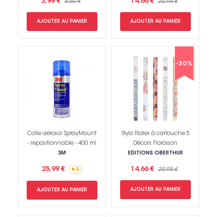
3,99 €
14,66 €
6,60 €
20,95 €
AJOUTER AU PANIER
AJOUTER AU PANIER
-30%
Colle aérosol SprayMount
Stylo Roller à cartouche 5
- repositionnable - 400 ml
Décors Floraison
3M
EDITIONS OBERTHUR
25,99 €
14,66 €
20,95 €
5
AJOUTER AU PANIER
AJOUTER AU PANIER