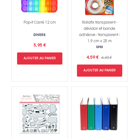
Pop-it Carré 12 cm
Rollafix transparent -
dévidoir et bande
adhésive - transparent -
DIVERS
1,9 cm x 25 m
5,95 €
UHU
4,59 €
6,40 €
AJOUTER AU PANIER
AJOUTER AU PANIER