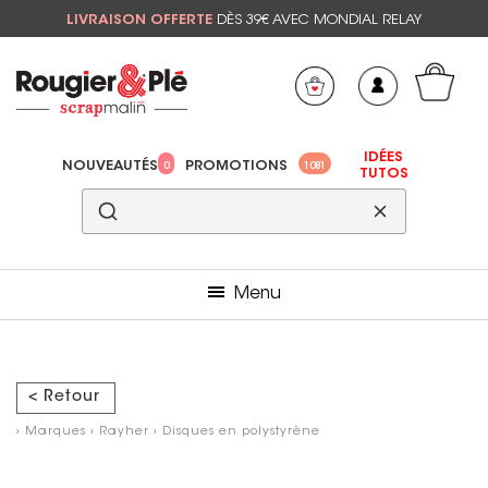
LIVRAISON OFFERTE
DÈS 39€ AVEC MONDIAL RELAY
Mon panier
Mes préférés
IDÉES
NOUVEAUTÉS
PROMOTIONS
0
1081
TUTOS
Menu
< Retour
›
Marques
›
Rayher
›
Disques en polystyrène