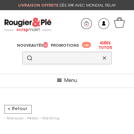
LIVRAISON OFFERTE
DÈS 39€ AVEC MONDIAL RELAY
Mon panier
Mes préférés
IDÉES
NOUVEAUTÉS
PROMOTIONS
0
1081
TUTOS
Menu
< Retour
›
Marques
›
Pébéo
›
Marbling