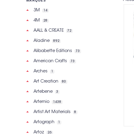
MARQUES
3M
14
4M
28
AALL & CREATE
72
Aladine
892
Alibabette Editions
73
American Crafts
73
Arches
1
Art Creation
80
Artebene
3
Artemio
1438
Artist Art Materials
8
Artograph
1
Artoz
26