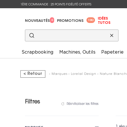
1ÈRE COMMANDE : 25 POINTS FIDÉLITÉ OFFERTS
IDÉES
0
1082
NOUVEAUTÉS
PROMOTIONS
TUTOS
Scrapbooking
Machines, Outils
Papeterie
< Retour
›
Marques
›
Lorelaï Design
›
Nature Blanch
Filtres
Réinitialiser les filtres
1 résu