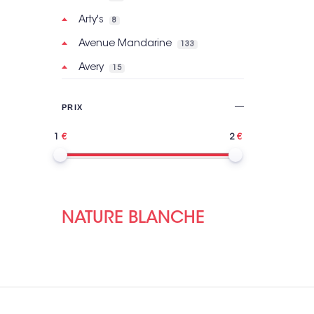
Arty's
8
Avenue Mandarine
133
Avery
15
Basic Grey
2
PRIX
Bazzill Basics Paper
121
1
2
BeautyMix
6
Bic
160
Bilmans
2
Bioviva
7
NATURE BLANCHE
Bo Bunny
30
Bohin
299
Brother
15
Bruynzeel
8