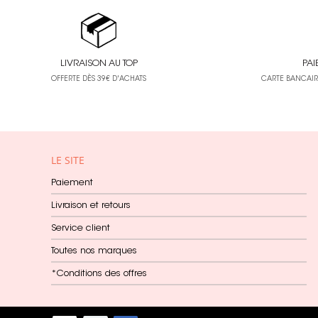
Béatrice Garni
12
Canson
262
LIVRAISON AU TOP
Carabelle Studio
PAI
23
OFFERTE DÈS 39€ D'ACHATS
CARTE BANCAIRE
Caran d'Ache
34
Carta Bella
52
Cernit
86
LE SITE
Chou & Flowers
90
Paiement
Clairefontaine
982
Livraison et retours
Clementoni
31
Service client
Cléopâtre
122
Toutes nos marques
Cocorikraft
2
*Conditions des offres
Collection Privée
2
Colour Shaper
18