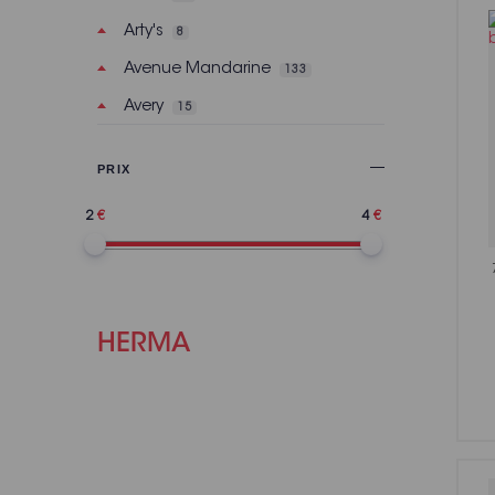
Arty's
8
Avenue Mandarine
133
Avery
15
Basic Grey
2
PRIX
Bazzill Basics Paper
121
2
4
BeautyMix
6
Bic
160
Bilmans
2
Bioviva
7
HERMA
Bo Bunny
30
Bohin
299
Brother
15
Bruynzeel
8