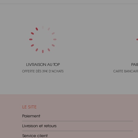
Etchall
3
Eugy
22
Exacompta
176
Explora
2
Eyrolles
31
Faber-Castell
301
LIVRAISON AU TOP
PAI
OFFERTE DÈS 39€ D'ACHATS
CARTE BANCAIRE
Fashion Fantasy
13
Fimo
290
First
5
Fiskars
13
LE SITE
Fleurus
21
Paiement
Florilèges Design
151
Livraison et retours
French Kits
18
Service client