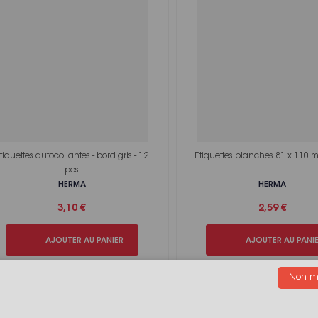
tiquettes autocollantes - bord gris - 12
Etiquettes blanches 81 x 110 
pcs
HERMA
HERMA
3,10 €
2,59 €
AJOUTER AU PANIER
AJOUTER AU PANI
Non me