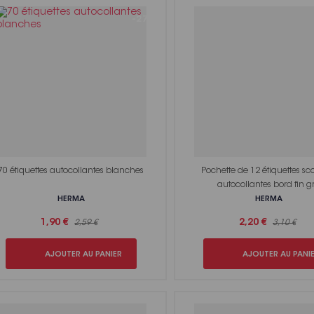
-27%
70 étiquettes autocollantes blanches
Pochette de 12 étiquettes sco
autocollantes bord fin gr
HERMA
HERMA
1,90 €
2,20 €
2,59 €
3,10 €
AJOUTER AU PANIER
AJOUTER AU PANI