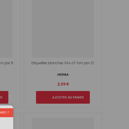
mm par 8
Etiquettes blanches 34 x 67 mm par 21
HERMA
2,59 €
ER
AJOUTER AU PANIER
rci !