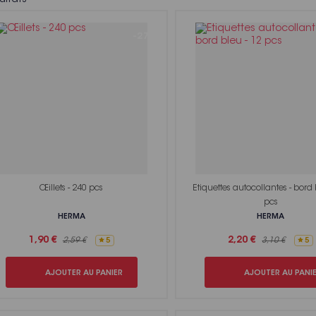
-27%
Voir toutes nos marques
Œillets - 240 pcs
Etiquettes autocollantes - bord 
pcs
HERMA
HERMA
1,90 €
2,20 €
2,59 €
3,10 €
5
5
AJOUTER AU PANIER
AJOUTER AU PANI