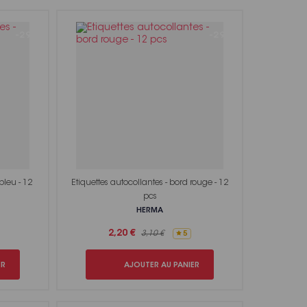
-29%
-29%
bleu - 12
Etiquettes autocollantes - bord rouge - 12
pcs
HERMA
2,20 €
3,10 €
5
ER
AJOUTER AU PANIER