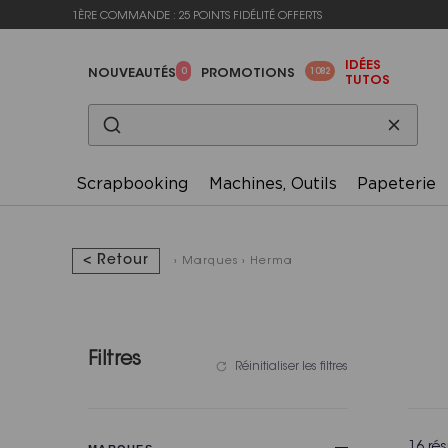
1ÈRE COMMANDE : 25 POINTS FIDÉLITÉ OFFERTS
IDÉES
0
1082
NOUVEAUTÉS
PROMOTIONS
TUTOS
Scrapbooking
Machines, Outils
Papeterie
< Retour
›
Marques
›
Herma
Filtres
Réinitialiser les filtres
16 rés