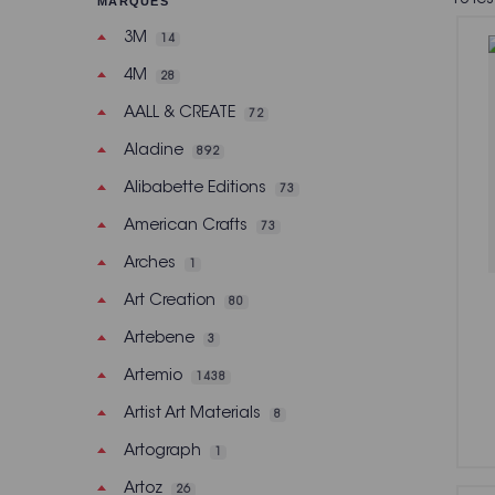
MARQUES
3M
14
4M
28
AALL & CREATE
72
Aladine
892
Alibabette Editions
73
American Crafts
73
Arches
1
Art Creation
80
Artebene
3
Artemio
1438
Artist Art Materials
8
Artograph
1
Artoz
26