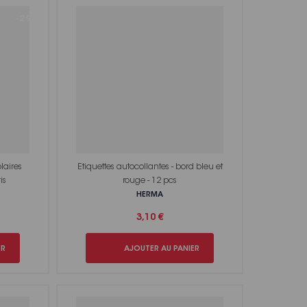
-29%
laires
Etiquettes autocollantes - bord bleu et
is
rouge - 12 pcs
HERMA
3,10 €
ER
AJOUTER AU PANIER