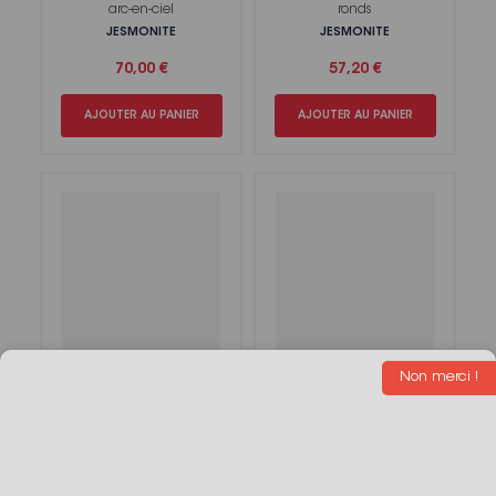
arc-en-ciel
ronds
JESMONITE
JESMONITE
70,00 €
57,20 €
AJOUTER AU PANIER
AJOUTER AU PANIER
Kit Jesmonite® 9
Kit Jesmonite® 3
Non merci !
Coquillages
Bougeoirs
JESMONITE
JESMONITE
57,20 €
62,65 €