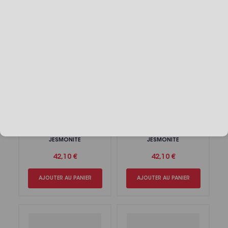
AJOUTER AU PANIER
AJOUTER AU PANIER
Kit Jesmonite® 4 Bols
Kit Jesmonite® 2 Sous-
décoratifs
verres ronds
JESMONITE
JESMONITE
42,10 €
42,10 €
AJOUTER AU PANIER
AJOUTER AU PANIER