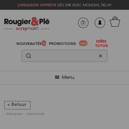
LIVRAISON OFFERTE
DÈS 39€ AVEC MONDIAL RELAY
Mon panier
Mes préférés
IDÉES
NOUVEAUTÉS
PROMOTIONS
0
1079
TUTOS
Menu
< Retour
›
Marques
›
Jesmonite