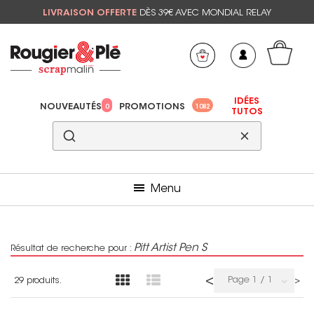
LIVRAISON OFFERTE
DÈS 39€ AVEC MONDIAL RELAY
Mon panier
Mes préférés
IDÉES
NOUVEAUTÉS
PROMOTIONS
0
1082
TUTOS
Menu
Pitt Artist Pen S
Résultat de recherche pour :
<
Page 1 / 1
29 produits.
>