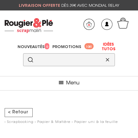
LIVRAISON OFFERTE
DÈS 39€ AVEC MONDIAL RELAY
Mon panier
Mes préférés
IDÉES
NOUVEAUTÉS
PROMOTIONS
0
1081
TUTOS
Menu
< Retour
›
Scrapbooking
›
Papier & Matière
›
Papier uni à la feuille