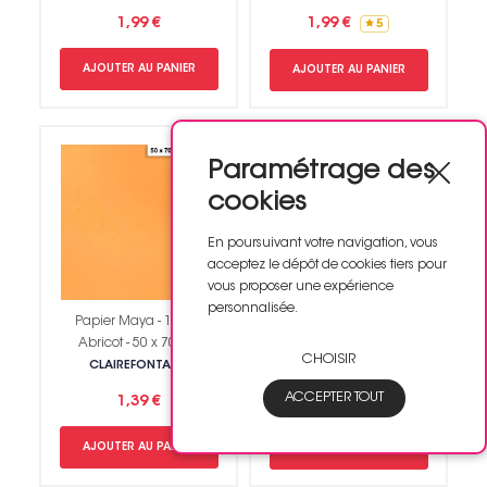
1,99 €
1,99 €
5
AJOUTER AU PANIER
AJOUTER AU PANIER
Paramétrage des
cookies
En poursuivant votre navigation, vous
acceptez le dépôt de cookies tiers pour
vous proposer une expérience
personnalisée.
Papier Maya - 120g -
Papier Maya - 120g -
Abricot - 50 x 70 cm
Blanc - 50 x 70 cm
CHOISIR
CLAIREFONTAINE
CLAIREFONTAINE
ACCEPTER TOUT
1,39 €
1,39 €
3.7
AJOUTER AU PANIER
AJOUTER AU PANIER