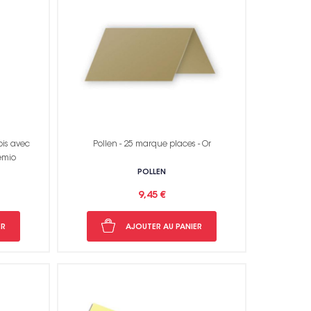
ois avec
Pollen - 25 marque places - Or
temio
POLLEN
9,45 €
ER
AJOUTER AU PANIER