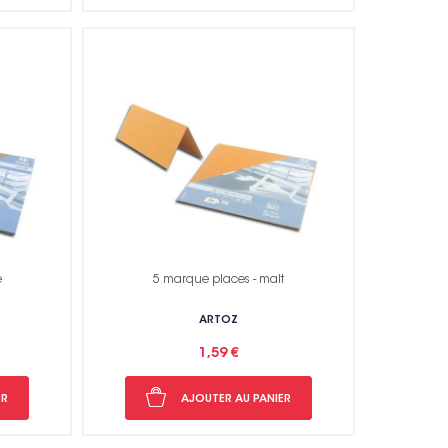
e
5 marque places - malt
ARTOZ
1,59 €
ER
AJOUTER AU PANIER