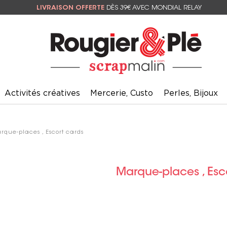
LIVRAISON OFFERTE
DÈS 39€ AVEC MONDIAL RELAY
Activités créatives
Mercerie, Custo
Perles, Bijoux
rque-places , Escort cards
Marque-places , Esc