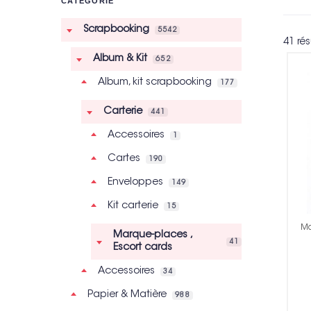
CATÉGORIE
Scrapbooking
5542
41 rés
Album & Kit
652
Album, kit scrapbooking
177
Carterie
441
Accessoires
1
Cartes
190
Enveloppes
149
Kit carterie
15
Ma
Marque-places ,
41
Escort cards
Accessoires
34
Papier & Matière
988