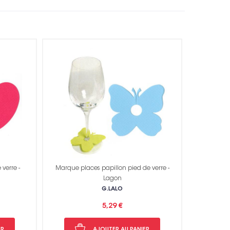
verre -
Marque places papillon pied de verre -
Lagon
G.LALO
5,29 €
ER
AJOUTER AU PANIER