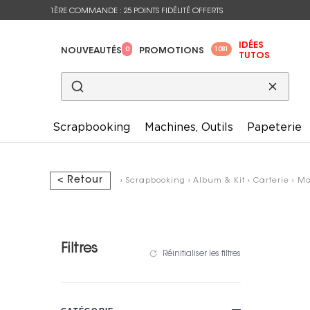
1ÈRE COMMANDE : 25 POINTS FIDÉLITÉ OFFERTS
IDÉES
0
1081
NOUVEAUTÉS
PROMOTIONS
TUTOS
Scrapbooking
Machines, Outils
Papeterie
< Retour
›
Scrapbooking
›
Album & Kit
›
Carterie
›
Ma
Filtres
Réinitialiser les filtres