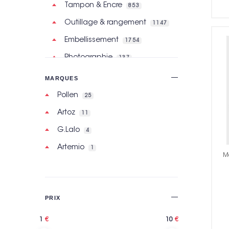
Tampon & Encre
853
Outillage & rangement
1147
Embellissement
1754
Photographie
137
Tampon bois
9
MARQUES
Stickers
2
Pollen
25
Machines, Outils
679
Artoz
11
Papeterie
7045
G.Lalo
4
Activités créatives
9771
Artemio
1
Ma
Mercerie, Custo
3466
Perles, Bijoux
2631
Enfant
1899
PRIX
Événement
21237
1
10