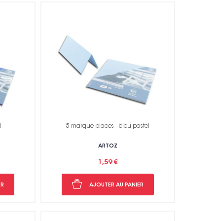
l
5 marque places - bleu pastel
rci !
ARTOZ
1,59 €
ER
AJOUTER AU PANIER