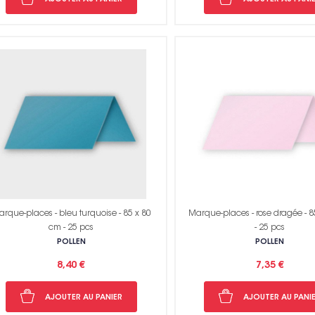
rque-places - bleu turquoise - 85 x 80
Marque-places - rose dragée - 8
cm - 25 pcs
- 25 pcs
POLLEN
POLLEN
8,40 €
7,35 €
AJOUTER AU PANIER
AJOUTER AU PANI