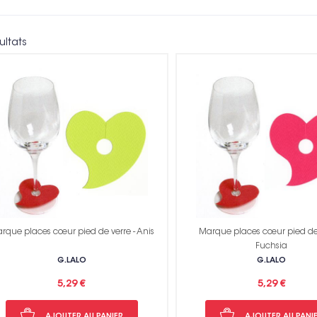
ultats
Voir toutes nos marques
rque places cœur pied de verre - Anis
Marque places cœur pied de 
Fuchsia
G.LALO
G.LALO
5,29 €
5,29 €
AJOUTER AU PANIER
AJOUTER AU PANI