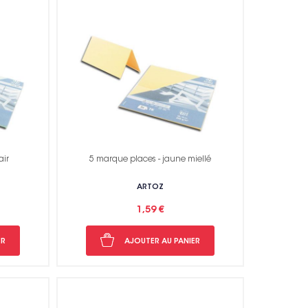
air
5 marque places - jaune miellé
ARTOZ
1,59 €
ER
AJOUTER AU PANIER