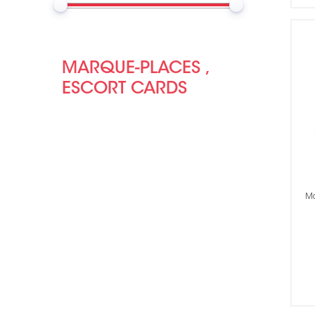
Sur mesure
134
Nouveautés
0
Promotions
1081
MARQUE-PLACES ,
ESCORT CARDS
Ma