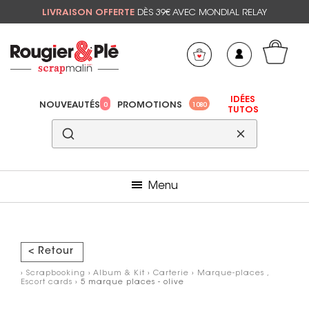
LIVRAISON OFFERTE
DÈS 39€ AVEC MONDIAL RELAY
Mon panier
Mes préférés
IDÉES
NOUVEAUTÉS
PROMOTIONS
0
1080
TUTOS
Menu
< Retour
›
Scrapbooking
›
Album & Kit
›
Carterie
›
Marque-places ,
Escort cards
› 5 marque places - olive