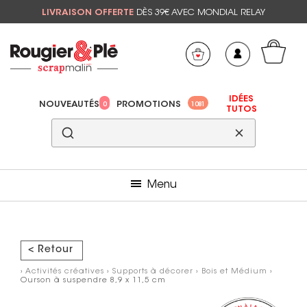
LIVRAISON OFFERTE
DÈS 39€ AVEC MONDIAL RELAY
Mon panier
Mes préférés
IDÉES
NOUVEAUTÉS
PROMOTIONS
0
1081
TUTOS
Menu
< Retour
›
Activités créatives
›
Supports à décorer
›
Bois et Médium
›
Ourson à suspendre 8,9 x 11,5 cm