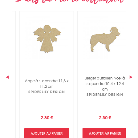
Non merci !
‹
›
Berger autralien Noël à
Ange à suspendre 11,3 x
6
suspendre 10,4 x 12,4
11,2 cm
cm
SPIDERLILY DESIGN
SPIDERLILY DESIGN
2.30 €
2.30 €
AJOUTER AU PANIER
AJOUTER AU PANIER