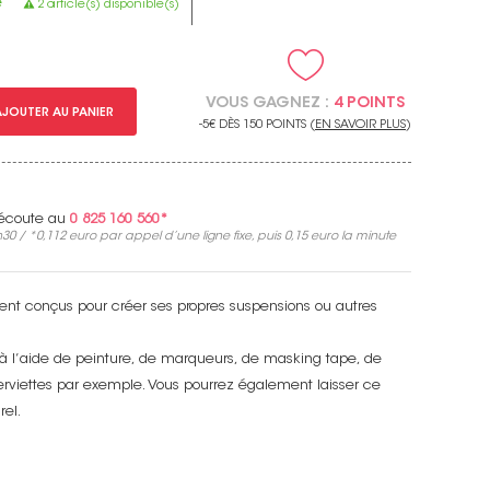
e
2 article(s) disponible(s)
VOUS GAGNEZ :
4 POINTS
AJOUTER AU PANIER
-5€ DÈS 150 POINTS (
EN SAVOIR PLUS
)
e écoute au
0 825 160 560*
30 / *
0,112 euro
par appel d’une ligne fixe, puis
0,15 euro
la minute
nt conçus pour créer ses propres suspensions ou autres
à l’aide de peinture, de marqueurs, de masking tape, de
erviettes par exemple. Vous pourrez également laisser ce
rel.