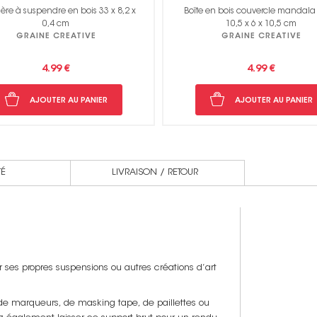
ère à suspendre en bois 33 x 8,2 x
Boîte en bois couvercle mandala 
0,4 cm
10,5 x 6 x 10,5 cm
GRAINE CREATIVE
GRAINE CREATIVE
4.99 €
4.99 €
AJOUTER AU PANIER
AJOUTER AU PANIER
TÉ
LIVRAISON / RETOUR
ses propres suspensions ou autres créations d’art
 de marqueurs, de masking tape, de paillettes ou