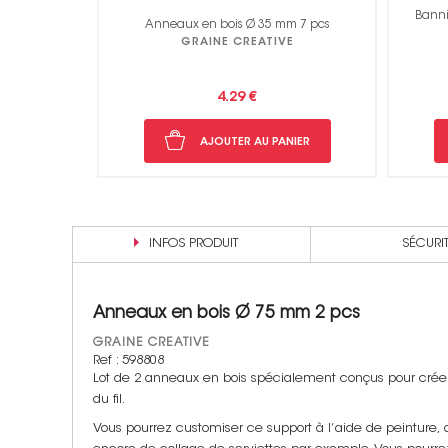
Banni
x 10 x 10 cm
Anneaux en bois Ø 35 mm 7 pcs
E
GRAINE CREATIVE
4.29 €
NIER
AJOUTER AU PANIER
INFOS PRODUIT
SÉCURI
Anneaux en bois Ø 75 mm 2 pcs
GRAINE CREATIVE
Ref : 598808
Lot de 2 anneaux en bois spécialement conçus pour créer 
du fil.
Vous pourrez customiser ce support à l’aide de peinture,