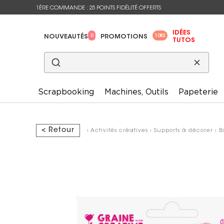
1ÈRE COMMANDE : 25 POINTS FIDÉLITÉ OFFERTS
IDÉES
0
1082
NOUVEAUTÉS
PROMOTIONS
TUTOS
Scrapbooking
Machines, Outils
Papeterie
< Retour
›
Activités créatives
›
Supports à décorer
›
B