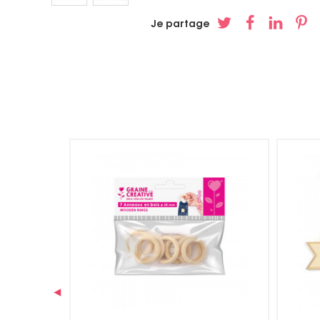
Je partage
‹