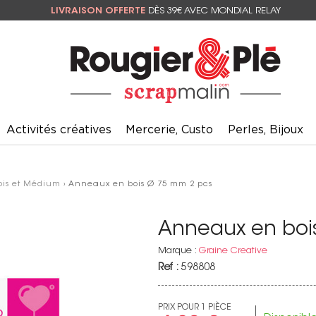
LIVRAISON OFFERTE
DÈS 39€ AVEC MONDIAL RELAY
Activités créatives
Mercerie, Custo
Perles, Bijoux
ois et Médium
› Anneaux en bois Ø 75 mm 2 pcs
Anneaux en boi
Marque :
Graine Creative
Ref :
598808
PRIX POUR 1 PIÈCE