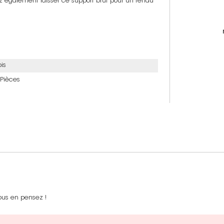
z également laisser ce support brut pour un rendu
ois
 Pièces
ous en pensez !