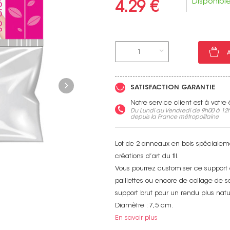
Disponibl
4.29 €
1
Voir toutes nos marques
SATISFACTION GARANTIE
Notre service client est à votr
Du Lundi au Vendredi de 9h00 à 12h
depuis la France métropolitaine
Lot de 2 anneaux en bois spécialeme
créations d’art du fil.
Vous pourrez customiser ce support 
paillettes ou encore de collage de s
support brut pour un rendu plus natu
Diamètre : 7,5 cm.
En savoir plus