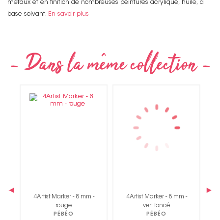
métaux et en finition de nombreuses peintures acrylique, huile, à
base solvant.
En savoir plus
Non merci !
‹
›
-
4Artist Marker - 8 mm -
4Artist Marker - 8 mm -
rouge
vert foncé
PÉBÉO
PÉBÉO