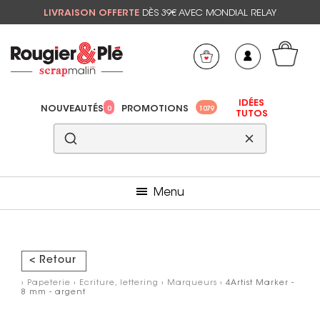
LIVRAISON OFFERTE
DÈS 39€ AVEC MONDIAL RELAY
Mon panier
Mes préférés
IDÉES
NOUVEAUTÉS
PROMOTIONS
0
1079
TUTOS
Menu
< Retour
›
Papeterie
›
Ecriture, lettering
›
Marqueurs
› 4Artist Marker -
8 mm - argent