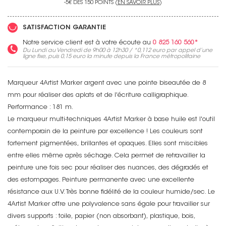
-5€ DÈS 150 POINTS (
EN SAVOIR PLUS
)
SATISFACTION GARANTIE
Notre service client est à votre écoute au
0 825 160 560*
Du Lundi au Vendredi de 9h00 à 12h30 / *
0,112 euro
par appel d’une
ligne fixe, puis
0,15 euro
la minute depuis la France métropolitaine
Marqueur 4Artist Marker argent avec une pointe biseautée de 8
mm pour réaliser des aplats et de l'écriture calligraphique.
Performance : 181 m.
Le marqueur multi-techniques 4Artist Marker à base huile est l'outil
contemporain de la peinture par excellence ! Les couleurs sont
fortement pigmentées, brillantes et opaques. Elles sont miscibles
entre elles même après séchage. Cela permet de retravailler la
peinture une fois sec pour réaliser des nuances, des dégradés et
des estompages. Peinture permanente avec une excellente
résistance aux U.V. Très bonne fidélité de la couleur humide/sec. Le
4Artist Marker offre une polyvalence sans égale pour travailler sur
divers supports : toile, papier (non absorbant), plastique, bois,