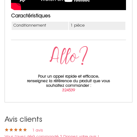
Caractéristiques
Conditionnement
1 pièce
Pour un appel rapide et efficace,
renseignez la référence du produit que vous
souhaitez commander :
324539
Avis clients
★
★
★
★
★
★
★
★
★
★
1
avis
Vous l'avez déjà commandé ? Donnez votre avis !