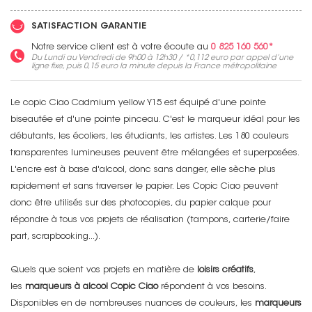
SATISFACTION GARANTIE
Notre service client est à votre écoute au
0 825 160 560*
Du Lundi au Vendredi de 9h00 à 12h30 / *
0,112 euro
par appel d’une
ligne fixe, puis
0,15 euro
la minute depuis la France métropolitaine
Le copic Ciao Cadmium yellow Y15 est équipé d'une pointe
biseautée et d'une pointe pinceau. C'est le marqueur idéal pour les
débutants, les écoliers, les étudiants, les artistes. Les 180 couleurs
transparentes lumineuses peuvent être mélangées et superposées.
L'encre est à base d'alcool, donc sans danger, elle sèche plus
rapidement et sans traverser le papier. Les Copic Ciao peuvent
donc être utilisés sur des photocopies, du papier calque pour
répondre à tous vos projets de réalisation (tampons, carterie/faire
part, scrapbooking...).
Quels que soient vos projets en matière de
loisirs créatifs
,
les
marqueurs à alcool Copic Ciao
répondent à vos besoins.
Disponibles en de nombreuses nuances de couleurs, les
marqueurs