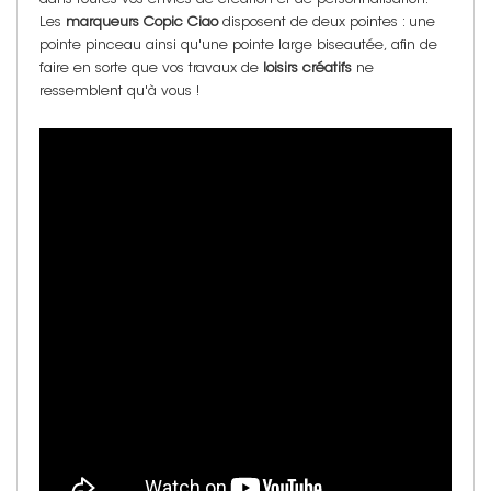
Les
marqueurs Copic Ciao
disposent de deux pointes : une
pointe pinceau ainsi qu'une pointe large biseautée, afin de
faire en sorte que vos travaux de
loisirs créatifs
ne
ressemblent qu'à vous !