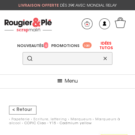
LIVRAISON OFFERTE
DÈS 39€ AVEC MONDIAL RELAY
Mon panier
Mes préférés
IDÉES
NOUVEAUTÉS
PROMOTIONS
0
1081
TUTOS
Menu
< Retour
›
Papeterie
›
Ecriture, lettering
›
Marqueurs
›
Marqueurs à
alcool
› COPIC Ciao - Y15 - Cadmium yellow