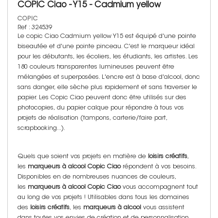
COPIC Ciao - Y15 - Cadmium yellow
COPIC
Ref : 324539
Le copic Ciao Cadmium yellow Y15 est équipé d'une pointe
biseautée et d'une pointe pinceau. C'est le marqueur idéal
pour les débutants, les écoliers, les étudiants, les artistes. Les
180 couleurs transparentes lumineuses peuvent être
mélangées et superposées. L'encre est à base d'alcool, donc
sans danger, elle sèche plus rapidement et sans traverser le
papier. Les Copic Ciao peuvent donc être utilisés sur des
photocopies, du papier calque pour répondre à tous vos
projets de réalisation (tampons, carterie/faire part,
scrapbooking...).
Quels que soient vos projets en matière de
loisirs créatifs
,
les
marqueurs à alcool Copic Ciao
répondent à vos besoins.
Disponibles en de nombreuses nuances de couleurs,
les
marqueurs à alcool Copic Ciao
vous accompagnent tout
au long de vos projets ! Utilisables dans tous les domaines
des
loisirs créatifs
, les
marqueurs à alcool
vous assistent
dans toutes vos envies de création et de personnalisation.