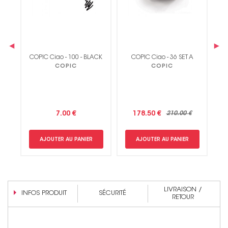
‹
›
ess
C
COPIC Ciao - 100 - BLACK
COPIC Ciao - 36 SET A
COPIC
COPIC
Non merci !
7.00 €
178.50 €
210.00 €
AJOUTER AU PANIER
AJOUTER AU PANIER
LIVRAISON /
INFOS PRODUIT
SÉCURITÉ
RETOUR