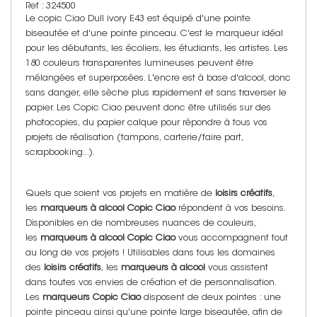
Ref : 324500
Le copic Ciao Dull ivory E43 est équipé d'une pointe
biseautée et d'une pointe pinceau. C'est le marqueur idéal
pour les débutants, les écoliers, les étudiants, les artistes. Les
180 couleurs transparentes lumineuses peuvent être
mélangées et superposées. L'encre est à base d'alcool, donc
sans danger, elle sèche plus rapidement et sans traverser le
papier. Les Copic Ciao peuvent donc être utilisés sur des
photocopies, du papier calque pour répondre à tous vos
projets de réalisation (tampons, carterie/faire part,
scrapbooking...).
Quels que soient vos projets en matière de
loisirs créatifs
,
les
marqueurs à alcool Copic Ciao
répondent à vos besoins.
Disponibles en de nombreuses nuances de couleurs,
les
marqueurs à alcool Copic Ciao
vous accompagnent tout
au long de vos projets ! Utilisables dans tous les domaines
des
loisirs créatifs
, les
marqueurs à alcool
vous assistent
dans toutes vos envies de création et de personnalisation.
Les
marqueurs Copic Ciao
disposent de deux pointes : une
pointe pinceau ainsi qu'une pointe large biseautée, afin de