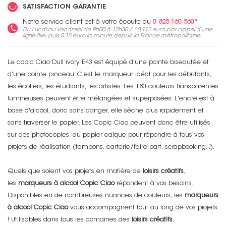
SATISFACTION GARANTIE
Notre service client est à votre écoute au
0 825 160 560*
Du Lundi au Vendredi de 9h00 à 12h30 / *
0,112 euro
par appel d’une
ligne fixe, puis
0,15 euro
la minute depuis la France métropolitaine
Le copic Ciao Dull ivory E43 est équipé d'une pointe biseautée et
d'une pointe pinceau. C'est le marqueur idéal pour les débutants,
les écoliers, les étudiants, les artistes. Les 180 couleurs transparentes
lumineuses peuvent être mélangées et superposées. L'encre est à
base d'alcool, donc sans danger, elle sèche plus rapidement et
sans traverser le papier. Les Copic Ciao peuvent donc être utilisés
sur des photocopies, du papier calque pour répondre à tous vos
projets de réalisation (tampons, carterie/faire part, scrapbooking...).
Quels que soient vos projets en matière de
loisirs créatifs
,
les
marqueurs à alcool Copic Ciao
répondent à vos besoins.
Disponibles en de nombreuses nuances de couleurs, les
marqueurs
à alcool Copic Ciao
vous accompagnent tout au long de vos projets
! Utilisables dans tous les domaines des
loisirs créatifs
,