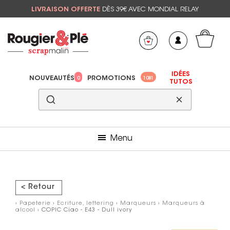
LIVRAISON OFFERTE
DÈS 39€ AVEC MONDIAL RELAY
Mon panier
Mes préférés
IDÉES
NOUVEAUTÉS
PROMOTIONS
0
1081
TUTOS
Menu
< Retour
›
Papeterie
›
Ecriture, lettering
›
Marqueurs
›
Marqueurs à
alcool
› COPIC Ciao - E43 - Dull ivory