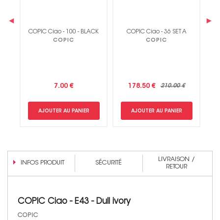
‹
›
ess
C
COPIC Ciao - 100 - BLACK
COPIC Ciao - 36 SET A
Non merci !
COPIC
COPIC
7.00 €
178.50 €
210.00 €
AJOUTER AU PANIER
AJOUTER AU PANIER
LIVRAISON /
INFOS PRODUIT
SÉCURITÉ
RETOUR
COPIC Ciao - E43 - Dull ivory
COPIC