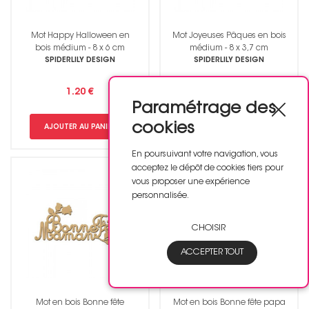
Mot Happy Halloween en
Mot Joyeuses Pâques en bois
bois médium - 8 x 6 cm
médium - 8 x 3,7 cm
SPIDERLILY DESIGN
SPIDERLILY DESIGN
1.20 €
1.00 €
Paramétrage des
cookies
AJOUTER AU PANIER
AJOUTER AU PANIER
En poursuivant votre navigation, vous
acceptez le dépôt de cookies tiers pour
vous proposer une expérience
personnalisée.
CHOISIR
ACCEPTER TOUT
Mot en bois Bonne fête
Mot en bois Bonne fête papa