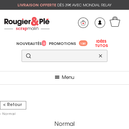
LIVRAISON OFFERTE
DÈS 39€ AVEC MONDIAL RELAY
Mon panier
Mes préférés
IDÉES
NOUVEAUTÉS
PROMOTIONS
0
1081
TUTOS
Menu
< Retour
› Normal
Normal