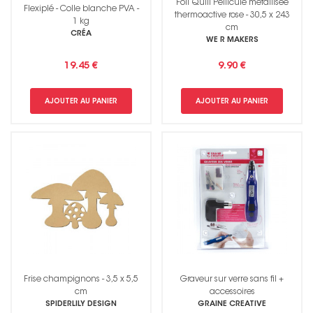
Foil Quill Pellicule métallisée
Flexiplé - Colle blanche PVA -
thermoactive rose - 30,5 x 243
1 kg
cm
CRÉA
WE R MAKERS
19.45 €
9.90 €
AJOUTER AU PANIER
AJOUTER AU PANIER
Frise champignons - 3,5 x 5,5
Graveur sur verre sans fil +
cm
accessoires
SPIDERLILY DESIGN
GRAINE CREATIVE