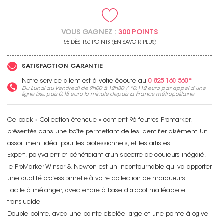
VOUS GAGNEZ :
300 POINTS
-5€ DÈS 150 POINTS (
EN SAVOIR PLUS
)
SATISFACTION GARANTIE
Notre service client est à votre écoute au
0 825 160 560*
Du Lundi au Vendredi de 9h00 à 12h30 / *
0,112 euro
par appel d’une
ligne fixe, puis
0,15 euro
la minute depuis la France métropolitaine
Ce pack « Collection étendue » contient 96 feutres Promarker,
présentés dans une boîte permettant de les identifier aisément. Un
assortiment idéal pour les professionnels, et les artistes.
Expert, polyvalent et bénéficiant d'un spectre de couleurs inégalé,
le ProMarker Winsor & Newton est un incontournable qui va apporter
une qualité professionnelle à votre collection de marqueurs.
Facile à mélanger, avec encre à base d'alcool malléable et
translucide.
Double pointe, avec une pointe ciselée large et une pointe à ogive