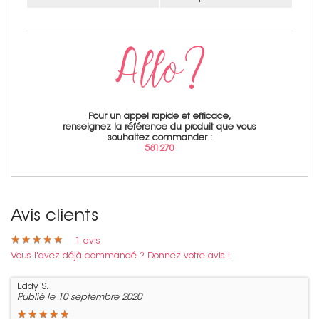
Pour un appel rapide et efficace,
renseignez la référence du produit que vous
souhaitez commander :
581270
Avis clients
★
★
★
★
★
★
★
★
★
★
1
avis
Vous l'avez déjà commandé ? Donnez votre avis !
Eddy S.
Publié le 10 septembre 2020
★
★
★
★
★
★
★
★
★
★