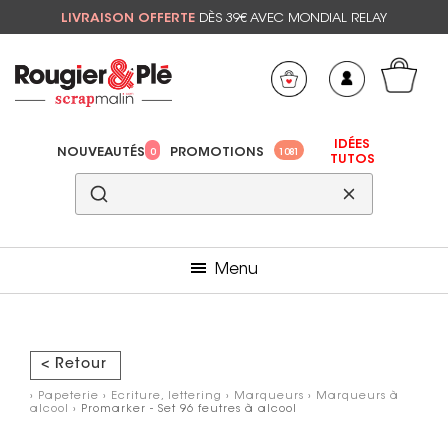
LIVRAISON OFFERTE
DÈS 39€ AVEC MONDIAL RELAY
Mon panier
Mes préférés
IDÉES
NOUVEAUTÉS
PROMOTIONS
0
1081
TUTOS
Menu
< Retour
›
Papeterie
›
Ecriture, lettering
›
Marqueurs
›
Marqueurs à
alcool
› Promarker - Set 96 feutres à alcool