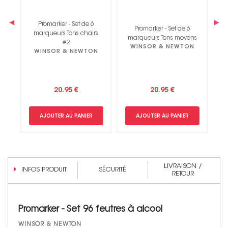
‹
›
Promarker - Set de 6
ns
Promarker - Set de 6
marqueurs Tons chairs
marqueurs Tons moyens
m
#2
N
WINSOR & NEWTON
WINSOR & NEWTON
20.95 €
20.95 €
AJOUTER AU PANIER
AJOUTER AU PANIER
LIVRAISON /
INFOS PRODUIT
SÉCURITÉ
RETOUR
Promarker - Set 96 feutres à alcool
WINSOR & NEWTON