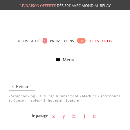
DÈS 39€ AVEC MONDIAL RELAY
LIVRAISON OFFERTE
Mon panier
Mes préférés
NOUVEAUTÉS
PROMOTIONS
IDÉES TUTOS
0
1082
Menu
< Retour
›
Scrapbooking
›
Outillage & rangement
›
Machine
›
Accessoires
et Consommables
› Silhouette - Spatule
Je partage