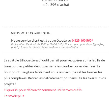
dès 39€ d'achat
SATISFACTION GARANTIE
Notre service client est à votre écoute au
0 825 160 560*
Du Lundi au Vendredi de 9h00 à 12h30 / *
0,112 euro
par appel d’une ligne fixe,
puis
0,15 euro
la minute depuis la France métropolitaine
La spatule Silhouette est l'outil parfait pour récupérer sur la feuille de
transport les petites découpes sans les courber ou les déchirer. Le
bout pointu se glisse facilement sous les découpes et les formes les
plus complexes. Retirer les délicatement pour ensuite les fixer sur vos
projets !
Cliquez ici pour découvrir comment utiliser vos outils.
En savoir plus