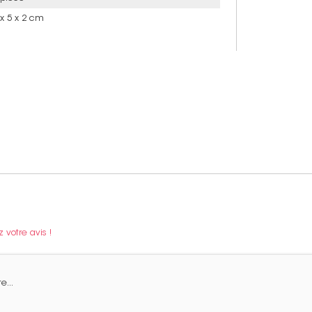
 x 5 x 2 cm
votre avis !
e...