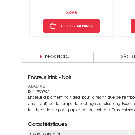
5.69 €
NIER
AJOUTER AU PANIER
INFOS PRODUIT
SÉCURI
Encreur Izink - Noir
ALADINE
Ref : 530795
Encreur à pigment noir idéal pour la technique de l'emboss
chauffant) car le temps de séchage est plus long. Excell
tout type de support : papier, carton, bois etc. Dimensions 
Caractéristiques
Conditionnement
1