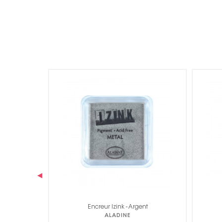
‹
a
Encreur Izink - Argent
ALADINE