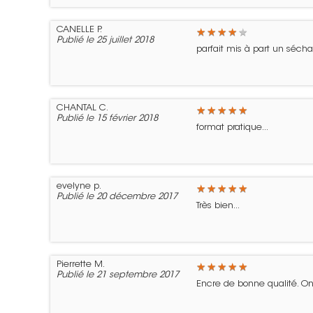
CANELLE P.
★
★
★
★
★
★
★
★
★
★
Publié le 25 juillet 2018
parfait mis à part un sécha
CHANTAL C.
★
★
★
★
★
★
★
★
★
★
Publié le 15 février 2018
format pratique...
evelyne p.
★
★
★
★
★
★
★
★
★
★
Publié le 20 décembre 2017
Très bien...
Pierrette M.
★
★
★
★
★
★
★
★
★
★
Publié le 21 septembre 2017
Encre de bonne qualité. On