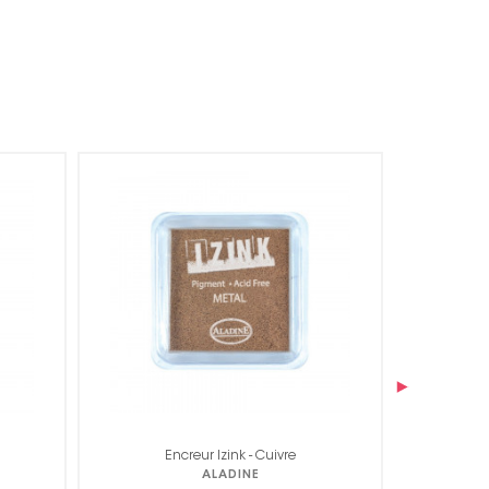
›
Encreur Izink - Cuivre
Enc
ALADINE