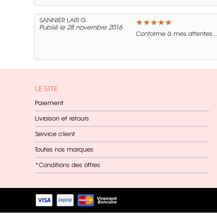
SANNIER LAIR G.
★
★
★
★
★
★
★
★
★
★
Publié le 28 novembre 2016
Conforme à mes attentes...
LE SITE
Paiement
Livraison et retours
Service client
Toutes nos marques
*Conditions des offres