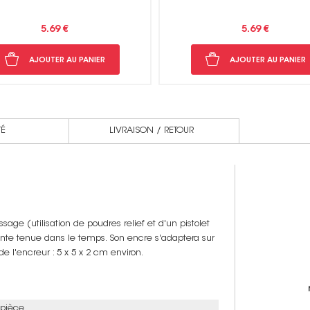
5.69 €
5.69 €
Non merci !
AJOUTER AU PANIER
AJOUTER AU PANIER
TÉ
LIVRAISON / RETOUR
age (utilisation de poudres relief et d'un pistolet
ente tenue dans le temps. Son encre s'adaptera sur
de l'encreur : 5 x 5 x 2 cm environ.
 pièce