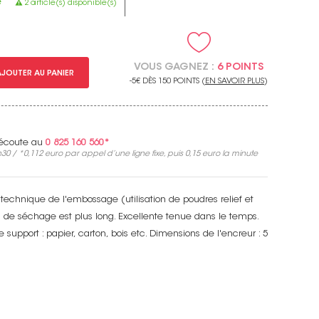
e
2 article(s) disponible(s)
VOUS GAGNEZ :
6 POINTS
AJOUTER AU PANIER
-5€ DÈS 150 POINTS (
EN SAVOIR PLUS
)
e écoute au
0 825 160 560*
30 / *
0,112 euro
par appel d’une ligne fixe, puis
0,15 euro
la minute
 technique de l'embossage (utilisation de poudres relief et
s de séchage est plus long. Excellente tenue dans le temps.
 support : papier, carton, bois etc. Dimensions de l'encreur : 5