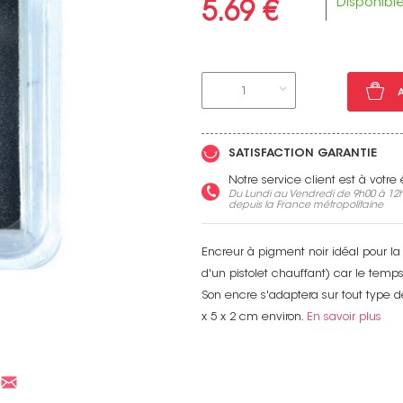
Disponibl
5.69 €
1
Voir toutes nos marques
SATISFACTION GARANTIE
Notre service client est à votr
Du Lundi au Vendredi de 9h00 à 12h
depuis la France métropolitaine
Encreur à pigment noir idéal pour la
d'un pistolet chauffant) car le temp
Son encre s'adaptera sur tout type de
x 5 x 2 cm environ.
En savoir plus