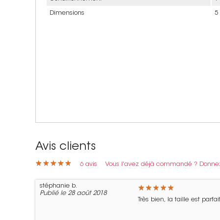
Dimensions
5
Avis clients
★
★
★
★
★
★
★
★
★
★
6
avis
Vous l'avez déjà commandé ? Donnez 
stéphanie b.
★
★
★
★
★
★
★
★
★
★
Publié le 28 août 2018
Très bien, la taille est parfait