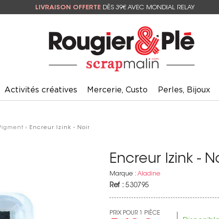
LIVRAISON OFFERTE
DÈS 39€ AVEC MONDIAL RELAY
Activités créatives
Mercerie, Custo
Perles, Bijoux
Pigment
› Encreur Izink - Noir
Encreur Izink - N
Marque :
Aladine
Ref :
530795
PRIX POUR 1 PIÈCE