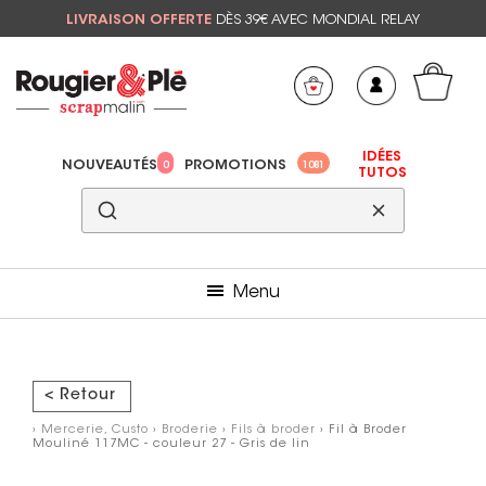
LIVRAISON OFFERTE
DÈS 39€ AVEC MONDIAL RELAY
Mon panier
Mes préférés
IDÉES
NOUVEAUTÉS
PROMOTIONS
0
1081
TUTOS
Menu
< Retour
›
Mercerie, Custo
›
Broderie
›
Fils à broder
› Fil à Broder
Mouliné 117MC - couleur 27 - Gris de lin