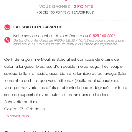
VOUS GAGNEZ :
2 POINTS
-5€ DÈS 150 POINTS (
EN SAVOIR PLUS
)
SATISFACTION GARANTIE
Notre service client est à votre écoute au
0 825 160 560*
Du Lundi au Vendredi de 9h00 à 12h30 / *
0,112 euro
par appel d’une
ligne fixe, puis
0,15 euro
la minute depuis la France métropolitaine
Ce fil de la gamme Mouliné Spécial est composé de 6 brins de
coton à longues fibres. Issu d’un double mercerisage, il est souple,
soyeux, brillant et résiste aussi bien à la lumière qu’au lavage. Selon
le nombre de brins que vous utiliserez (facilement séparables),
vous pourrez varier les effets et obtenir de beaux dégradés sur toute
sorte de support et avec toutes les techniques de broderie.
Echevette de 8 m.
Coloris : 27 - Gris de lin
En savoir plus