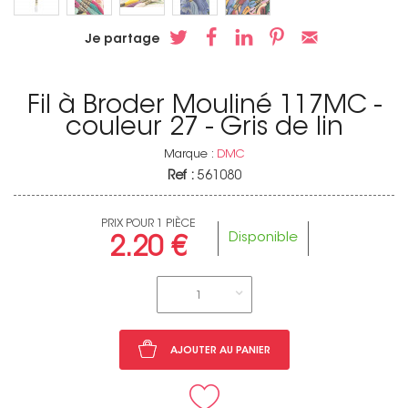
Je partage
Fil à Broder Mouliné 117MC -
couleur 27 - Gris de lin
Marque :
DMC
Ref :
561080
PRIX POUR 1 PIÈCE
Disponible
2.20 €
1
AJOUTER AU PANIER