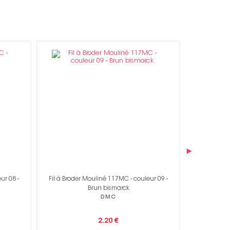
›
leur 09 -
Fil à Broder Mouliné 117MC - couleur 10 -
Fil à Br
Pate d'amande
DMC
2.20 €