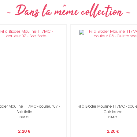
à Broder Mouliné 117MC - couleur 08 -
Fil à Broder Mouliné 117MC - cou
Cuir tanne
Brun bismarck
DMC
DMC
2.20 €
2.20 €