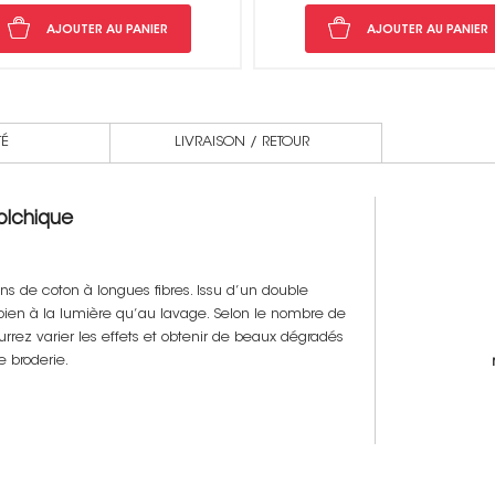
AJOUTER AU PANIER
AJOUTER AU PANI
TÉ
LIVRAISON / RETOUR
olchique
s de coton à longues fibres. Issu d’un double
si bien à la lumière qu’au lavage. Selon le nombre de
urrez varier les effets et obtenir de beaux dégradés
e broderie.