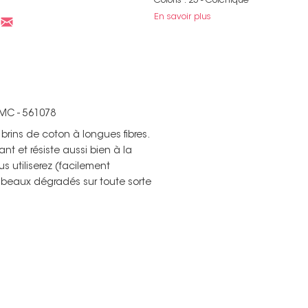
Coloris : 25 - Colchique
En savoir plus
DMC - 561078
rins de coton à longues fibres.
ant et résiste aussi bien à la
s utiliserez (facilement
de beaux dégradés sur toute sorte
Non merci !