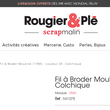
LIVRAISON OFFERTE
DÈS 39€ AVEC MONDIAL RELAY
Activités créatives
Mercerie, Custo
Perles, Bijoux
 Fil à Broder Mouliné 117MC - couleur 25 - Colchique
Fil à Broder Mou
Colchique
Marque :
DMC
Ref :
561078