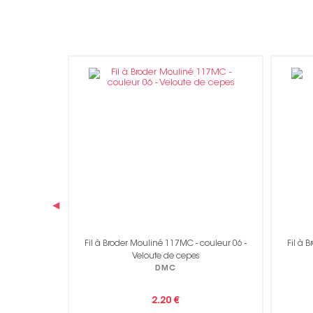
‹
- couleur 06 -
Fil à Broder Mouliné 117MC - couleur 07 -
Fil 
es
Bois flotte
DMC
2.20 €