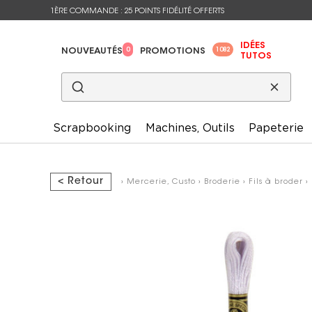
1ÈRE COMMANDE : 25 POINTS FIDÉLITÉ OFFERTS
IDÉES
0
1082
NOUVEAUTÉS
PROMOTIONS
TUTOS
Scrapbooking
Machines, Outils
Papeterie
< Retour
›
Mercerie, Custo
›
Broderie
›
Fils à broder
›