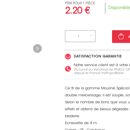
PRIX POUR 1 PIÈCE
Disponibl
2.20 €
Voir toutes nos marques
1
SATISFACTION GARANTIE
Notre service client est à votr
Du Lundi au Vendredi de 9h00 à 12h
depuis la France métropolitaine
Ce fil de la gamme Mouliné Spécial 
double mercerisage, il est souple, so
Selon le nombre de brins que vous ut
effets et obtenir de beaux dégradés 
broderie.
Echevette de 8 m.