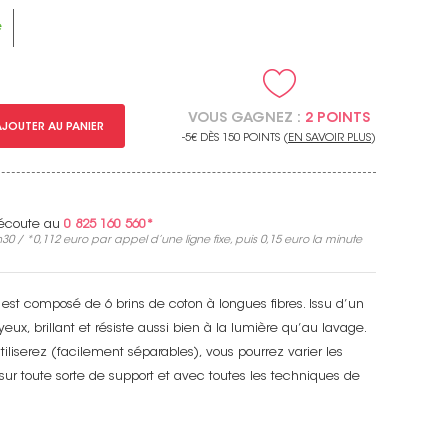
e
VOUS GAGNEZ :
2 POINTS
AJOUTER AU PANIER
-5€ DÈS 150 POINTS (
EN SAVOIR PLUS
)
e écoute au
0 825 160 560*
30 / *
0,112 euro
par appel d’une ligne fixe, puis
0,15 euro
la minute
est composé de 6 brins de coton à longues fibres. Issu d’un
yeux, brillant et résiste aussi bien à la lumière qu’au lavage.
iliserez (facilement séparables), vous pourrez varier les
sur toute sorte de support et avec toutes les techniques de