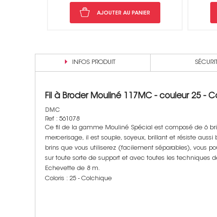
PANIER
AJOUTER AU PANIER
INFOS PRODUIT
SÉCURI
Fil à Broder Mouliné 117MC - couleur 25 - C
DMC
Ref : 561078
Ce fil de la gamme Mouliné Spécial est composé de 6 brin
mercerisage, il est souple, soyeux, brillant et résiste aus
brins que vous utiliserez (facilement séparables), vous po
sur toute sorte de support et avec toutes les techniques d
Echevette de 8 m.
Coloris : 25 - Colchique