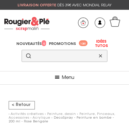
LIVRAISON OFFERTE
DÈS 39€ AVEC MONDIAL RELAY
Mon panier
Mes préférés
IDÉES
NOUVEAUTÉS
PROMOTIONS
0
1081
TUTOS
Menu
< Retour
›
Activités créatives
›
Peinture, dessin
›
Peinture, Pinceaux,
Accessoires
›
Acrylique
› DecoSpray - Peinture en bombe -
200 ml - Rose Bengale