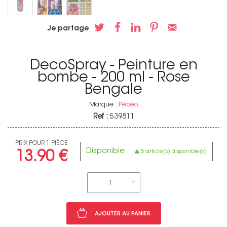
Je partage
DecoSpray - Peinture en
bombe - 200 ml - Rose
Bengale
Marque :
Pébéo
Ref :
539811
PRIX POUR 1 PIÈCE
Disponible
5 article(s) disponible(s)
13.90 €
1
AJOUTER AU PANIER