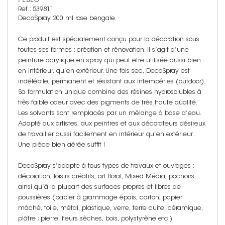
PÉBÉO
Ref : 539811
DecoSpray 200 ml rose bengale.
Ce produit est spécialement conçu pour la décoration sous
toutes ses formes : création et rénovation. Il s’agit d’une
peinture acrylique en spray qui peut être utilisée aussi bien
en intérieur, qu’en extérieur. Une fois sec, DecoSpray est
indélébile, permanent et résistant aux intempéries (outdoor).
Sa formulation unique combine des résines hydrosolubles à
très faible odeur avec des pigments de très haute qualité.
Les solvants sont remplacés par un mélange à base d’eau.
Adapté aux artistes, aux peintres et aux décorateurs désireux
de travailler aussi facilement en intérieur qu’en extérieur.
Une pièce bien aérée suffit !
DecoSpray s’adapte à tous types de travaux et ouvrages :
décoration, loisirs créatifs, art floral, Mixed Média, pochoirs …
ainsi qu’à la plupart des surfaces propres et libres de
poussières (papier à grammage épais, carton, papier
mâché, toile, métal, plastique, verre, terre cuite, céramique,
plâtre ; pierre, fleurs sèches, bois, polystyrène etc.)