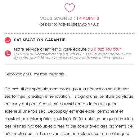
VOUS GAGNEZ :
14 POINTS
-5€ DÈS 150 POINTS (
EN SAVOIR PLUS
)
SATISFACTION GARANTIE
Notre service client est à votre écoute au
0 825 160 560*
Du Lundi au Vendredi de 9h00 à 12h30 / *
0,112 euro
par appel d’une
ligne fixe, puis
0,15 euro
la minute depuis la France métropolitaine
DecoSpray 200 ml rose bengale.
Ce produit est spécialement conçu pour la décoration sous toutes
ses formes : création et rénovation. Il s’agit d’une peinture acrylique
en spray qui peut être utilisée aussi bien en intérieur, qu’en
extérieur. Une fois sec, DecoSpray est indélébile, permanent et
résistant aux intempéries (outdoor). Sa formulation unique combine
des résines hydrosolubles à très faible odeur avec des pigments de
très haute qualité. Les solvants sont remplacés par un mélange à