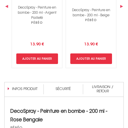
‹
›
DecoSpray - Peinture en
en
DecoSpray - Peinture en
D
bombe - 200 ml - Argent
nt
bombe - 200 ml - Beige
Pailleté
PÉBÉO
PÉBÉO
13.90 €
13.90 €
AJOUTER AU PANIER
AJOUTER AU PANIER
LIVRAISON /
INFOS PRODUIT
SÉCURITÉ
RETOUR
DecoSpray - Peinture en bombe - 200 ml -
Rose Bengale