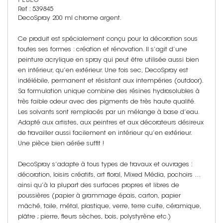
PÉBÉO
Ref : 539845
DecoSpray 200 ml chrome argent.
Ce produit est spécialement conçu pour la décoration sous
toutes ses formes : création et rénovation. Il s’agit d’une
peinture acrylique en spray qui peut être utilisée aussi bien
en intérieur, qu’en extérieur. Une fois sec, DecoSpray est
indélébile, permanent et résistant aux intempéries (outdoor).
Sa formulation unique combine des résines hydrosolubles à
très faible odeur avec des pigments de très haute qualité.
Les solvants sont remplacés par un mélange à base d’eau.
Adapté aux artistes, aux peintres et aux décorateurs désireux
de travailler aussi facilement en intérieur qu’en extérieur.
Une pièce bien aérée suffit !
DecoSpray s’adapte à tous types de travaux et ouvrages :
décoration, loisirs créatifs, art floral, Mixed Média, pochoirs …
ainsi qu’à la plupart des surfaces propres et libres de
poussières (papier à grammage épais, carton, papier
mâché, toile, métal, plastique, verre, terre cuite, céramique,
plâtre ; pierre, fleurs sèches, bois, polystyrène etc.)