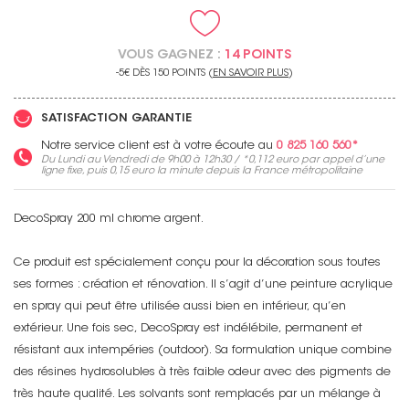
VOUS GAGNEZ :
14 POINTS
-5€ DÈS 150 POINTS (
EN SAVOIR PLUS
)
SATISFACTION GARANTIE
Notre service client est à votre écoute au
0 825 160 560*
Du Lundi au Vendredi de 9h00 à 12h30 / *
0,112 euro
par appel d’une
ligne fixe, puis
0,15 euro
la minute depuis la France métropolitaine
DecoSpray 200 ml chrome argent.
Ce produit est spécialement conçu pour la décoration sous toutes
ses formes : création et rénovation. Il s’agit d’une peinture acrylique
en spray qui peut être utilisée aussi bien en intérieur, qu’en
extérieur. Une fois sec, DecoSpray est indélébile, permanent et
résistant aux intempéries (outdoor). Sa formulation unique combine
des résines hydrosolubles à très faible odeur avec des pigments de
très haute qualité. Les solvants sont remplacés par un mélange à