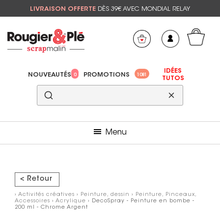
LIVRAISON OFFERTE
DÈS 39€ AVEC MONDIAL RELAY
Mon panier
Mes préférés
IDÉES
NOUVEAUTÉS
PROMOTIONS
0
1081
TUTOS
Menu
< Retour
›
Activités créatives
›
Peinture, dessin
›
Peinture, Pinceaux,
Accessoires
›
Acrylique
› DecoSpray - Peinture en bombe -
200 ml - Chrome Argent