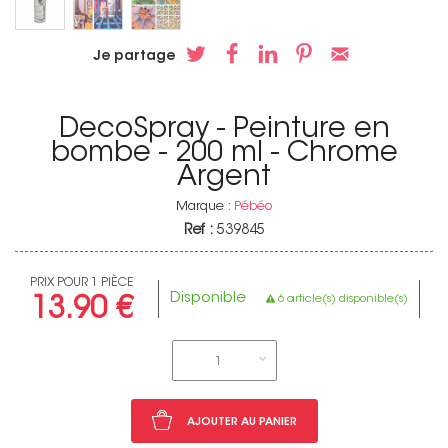
Je partage
DecoSpray - Peinture en
bombe - 200 ml - Chrome
Argent
Marque :
Pébéo
Ref :
539845
PRIX POUR 1 PIÈCE
Disponible
6 article(s) disponible(s)
13.90 €
1
AJOUTER AU PANIER