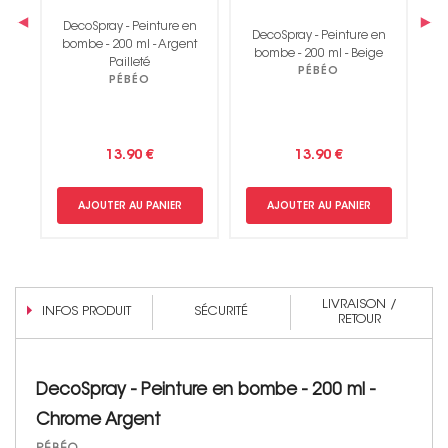
‹
›
DecoSpray - Peinture en
en
DecoSpray - Peinture en
D
bombe - 200 ml - Argent
nt
bombe - 200 ml - Beige
Pailleté
PÉBÉO
PÉBÉO
13.90 €
13.90 €
AJOUTER AU PANIER
AJOUTER AU PANIER
LIVRAISON /
INFOS PRODUIT
SÉCURITÉ
RETOUR
DecoSpray - Peinture en bombe - 200 ml -
Chrome Argent