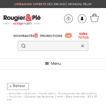
LIVRAISON OFFERTE
DÈS 39€ AVEC MONDIAL RELAY
Mon panier
Mes préférés
IDÉES
NOUVEAUTÉS
PROMOTIONS
0
1081
TUTOS
Menu
< Retour
›
Activités créatives
›
Home déco
›
Accessoires de décoration
›
Feutrine
› Coupon de feutrine 2 mm - Bleu marine - 30 x 30
cm