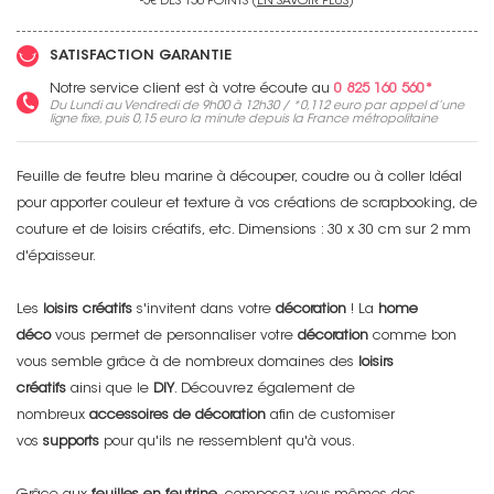
-5€ DÈS 150 POINTS (
EN SAVOIR PLUS
)
SATISFACTION GARANTIE
Notre service client est à votre écoute au
0 825 160 560*
Du Lundi au Vendredi de 9h00 à 12h30 / *
0,112 euro
par appel d’une
ligne fixe, puis
0,15 euro
la minute depuis la France métropolitaine
Feuille de feutre bleu marine à découper, coudre ou à coller Idéal
pour apporter couleur et texture à vos créations de scrapbooking, de
couture et de loisirs créatifs, etc. Dimensions : 30 x 30 cm sur 2 mm
d'épaisseur.
Les
loisirs créatifs
s'invitent dans votre
décoration
! La
home
déco
vous permet de personnaliser votre
décoration
comme bon
vous semble grâce à de nombreux domaines des
loisirs
créatifs
ainsi que le
DIY
. Découvrez également de
nombreux
accessoires de décoration
afin de customiser
vos
supports
pour qu'ils ne ressemblent qu'à vous.