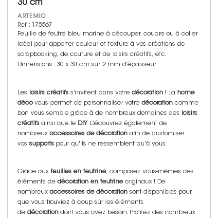
30 cm
ARTEMIO
Ref : 175567
Feuille de feutre bleu marine à découper, coudre ou à coller
Idéal pour apporter couleur et texture à vos créations de
scrapbooking, de couture et de loisirs créatifs, etc.
Dimensions : 30 x 30 cm sur 2 mm d'épaisseur.
Les
loisirs créatifs
s'invitent dans votre
décoration
! La
home
déco
vous permet de personnaliser votre
décoration
comme
bon vous semble grâce à de nombreux domaines des
loisirs
créatifs
ainsi que le
DIY
. Découvrez également de
nombreux
accessoires de décoration
afin de customiser
vos
supports
pour qu'ils ne ressemblent qu'à vous.
Grâce aux
feuilles en feutrine
, composez vous-mêmes des
éléments de
décoration en feutrine
originaux ! De
nombreux
accessoires de décoration
sont disponibles pour
que vous trouviez à coup sûr les éléments
de
décoration
dont vous avez besoin. Profitez des nombreux