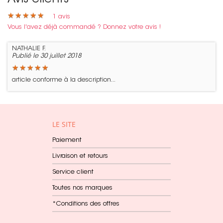
★
★
★
★
★
★
★
★
★
★
1
avis
Vous l'avez déjà commandé ? Donnez votre avis !
NATHALIE F.
Publié le 30 juillet 2018
★
★
★
★
★
★
★
★
★
★
article conforme à la description...
LE SITE
Paiement
Livraison et retours
Service client
Toutes nos marques
*Conditions des offres