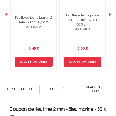
‹
›
Feuille de feutre jaune
- 2
Feuille de feutre jaune - 2
F
pastel - 2 mm - 30,5 x
mm - 30,5 x 30,5 cm
30,5 cm
ARTEMIO
ARTEMIO
3.49 €
3.50 €
AJOUTER AU PANIER
AJOUTER AU PANIER
LIVRAISON /
INFOS PRODUIT
SÉCURITÉ
RETOUR
Coupon de feutrine 2 mm - Bleu marine - 30 x