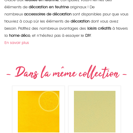
Grâce aux
feuilles en feutrine
, composez vous-mêmes des
éléments de
décoration en feutrine
originaux ! De
nombreux
accessoires de décoration
sont disponibles pour que vous
trouviez à coup sûr les éléments de
décoration
dont vous avez
besoin. Profitez des nombreux avantages des
loisirs créatifs
à travers
la
home déco
, et n'hésitez pas à essayer le
DIY
.
En savoir plus
Non merci !