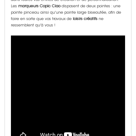
Les
marqueurs Copic Ciao
disposent de deux pointes : une
pointe pinceau ainsi qu'une pointe large biseautée, afin de
faire en sorte que vos travaux de
loisirs créatifs
ne
ressemblent qu'à vous !