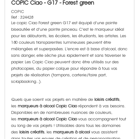
COPIC Ciao - G17 - Forest green
COPIC
Ref : 324428
Le copic Ciao Forest green G17 est équipé d'une pointe
biseautée et d'une pointe pinceau. C'est le marqueur idéal
pour les débutants, les écoliers, les étudiants, les artistes. Les
180 couleurs transparentes lumineuses peuvent être
mélangées et superposées. L'encre est à base d'alcool, donc
sans danger, elle sèche plus rapidement et sans traverser le
papier. Les Copic Ciao peuvent donc être utilisés sur des
photocopies, du papier calque pour répondre à tous vos
projets de réalisation (tampons, carterie/faire part,
scrapbooking...).
Quels que soient vos projets en matière de
loisirs créatifs
,
les
marqueurs à alcool Copic Ciao
répondent à vos besoins.
Disponibles en de nombreuses nuances de couleurs,
les
marqueurs à alcool Copic Ciao
vous accompagnent tout
au long de vos projets ! Utilisables dans tous les domaines
des
loisirs créatifs
, les
marqueurs à alcool
vous assistent
dans toutes vos envies de création et de personnalisation.