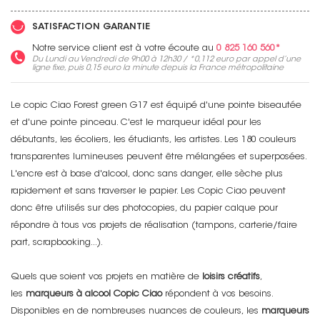
SATISFACTION GARANTIE
Notre service client est à votre écoute au
0 825 160 560*
Du Lundi au Vendredi de 9h00 à 12h30 / *
0,112 euro
par appel d’une
ligne fixe, puis
0,15 euro
la minute depuis la France métropolitaine
Le copic Ciao Forest green G17 est équipé d'une pointe biseautée
et d'une pointe pinceau. C'est le marqueur idéal pour les
débutants, les écoliers, les étudiants, les artistes. Les 180 couleurs
transparentes lumineuses peuvent être mélangées et superposées.
L'encre est à base d'alcool, donc sans danger, elle sèche plus
rapidement et sans traverser le papier. Les Copic Ciao peuvent
donc être utilisés sur des photocopies, du papier calque pour
répondre à tous vos projets de réalisation (tampons, carterie/faire
part, scrapbooking...).
Quels que soient vos projets en matière de
loisirs créatifs
,
les
marqueurs à alcool Copic Ciao
répondent à vos besoins.
Disponibles en de nombreuses nuances de couleurs, les
marqueurs