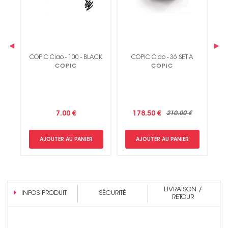
‹
›
ess
C
Non merci !
COPIC Ciao - 100 - BLACK
COPIC Ciao - 36 SET A
COPIC
COPIC
7.00 €
178.50 €
210.00 €
AJOUTER AU PANIER
AJOUTER AU PANIER
LIVRAISON /
INFOS PRODUIT
SÉCURITÉ
RETOUR