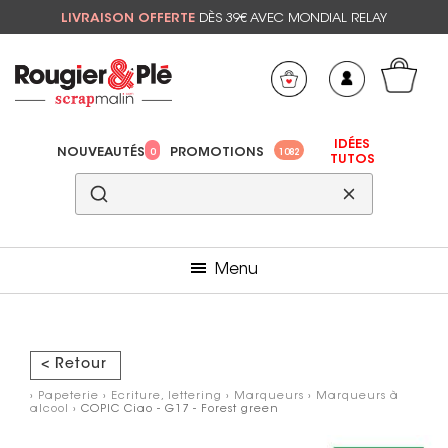
LIVRAISON OFFERTE
DÈS 39€ AVEC MONDIAL RELAY
Mon panier
Mes préférés
IDÉES
NOUVEAUTÉS
PROMOTIONS
0
1082
TUTOS
Menu
< Retour
›
Papeterie
›
Ecriture, lettering
›
Marqueurs
›
Marqueurs à
alcool
› COPIC Ciao - G17 - Forest green