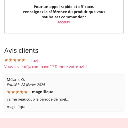
Pour un appel rapide et efficace,
renseignez la référence du produit que vous
souhaitez commander :
655931
Avis clients
★
★
★
★
★
★
★
★
★
★
1
avis
Vous l'avez déjà commandé ? Donnez votre avis !
Mélanie O.
Publié le 28 février 2024
magnifique
★
★
★
★
★
★
★
★
★
★
j'aime beaucoup la période de noêl...
magnifique