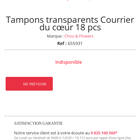
Tampons transparents Courrier
du cœur 18 pcs
Marque :
Chou & Flowers
Ref :
655931
Indisponible
ME PRÉVENIR
SATISFACTION GARANTIE
Notre service client est à votre écoute au
0 825 160 560*
Du Lundi au Vendredi de 9h00 à 12h30 / *
0,112 euro
par appel d’une ligne fixe,