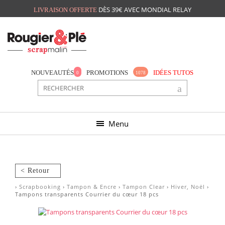
DÈS 39€ AVEC MONDIAL RELAY
LIVRAISON OFFERTE
Mon panier
Mes préférés
NOUVEAUTÉS
PROMOTIONS
IDÉES TUTOS
0
1078
Menu
< Retour
›
Scrapbooking
›
Tampon & Encre
›
Tampon Clear
›
Hiver, Noël
›
Tampons transparents Courrier du cœur 18 pcs