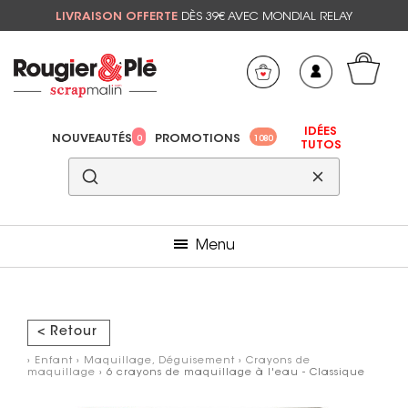
LIVRAISON OFFERTE
DÈS 39€ AVEC MONDIAL RELAY
Mon panier
Mes préférés
IDÉES
NOUVEAUTÉS
PROMOTIONS
0
1080
TUTOS
Menu
< Retour
›
Enfant
›
Maquillage, Déguisement
›
Crayons de
maquillage
› 6 crayons de maquillage à l'eau - Classique