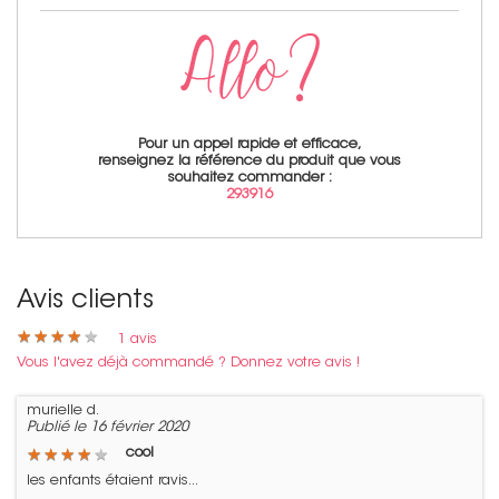
Pour un appel rapide et efficace,
renseignez la référence du produit que vous
souhaitez commander :
293916
Avis clients
★
★
★
★
★
★
★
★
★
★
1
avis
Vous l'avez déjà commandé ? Donnez votre avis !
murielle d.
Publié le 16 février 2020
★
★
★
★
★
★
★
★
★
★
cool
les enfants étaient ravis...