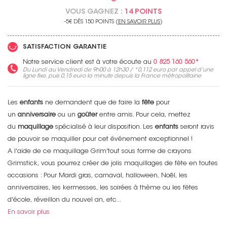
VOUS GAGNEZ :
14 POINTS
-5€ DÈS 150 POINTS (
EN SAVOIR PLUS
)
SATISFACTION GARANTIE
Notre service client est à votre écoute au
0 825 160 560*
Du Lundi au Vendredi de 9h00 à 12h30 / *
0,112 euro
par appel d’une
ligne fixe, puis
0,15 euro
la minute depuis la France métropolitaine
Les
enfants
ne demandent que de faire la
fête
pour
un
anniversaire
ou un
goûter
entre amis. Pour cela, mettez
du
maquillage
spécialisé à leur disposition. Les
enfants
seront ravis
de pouvoir se maquiller pour cet événement exceptionnel !
A l'aide de ce maquillage Grim'tout sous forme de crayons
Grimstick, vous pourrez créer de jolis maquillages de fête en toutes
occasions : Pour Mardi gras, carnaval, halloween, Noël, les
anniversaires, les kermesses, les soirées à thème ou les fêtes
d'école, réveillon du nouvel an, etc...
En savoir plus