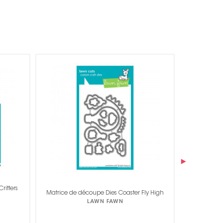
›
Matrice de découpe Dies Coaster How you
Matrice de
ly High
bean ? Boutons add-on
LAWN FAWN