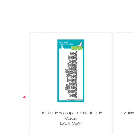
‹
ordure de
Matrice de découpe Dies Cercle à Broder
Matric
Arc-en-ciel Add-on
LAWN FAWN