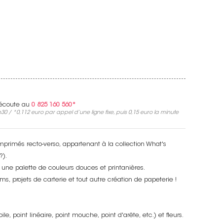
e écoute au
0 825 160 560*
30 / *
0,112 euro
par appel d’une ligne fixe, puis
0,15 euro
la minute
mprimés recto-verso, appartenant à la collection What's
?).
 une palette de couleurs douces et printanières.
s, projets de carterie et tout autre création de papeterie !
oile, point linéaire, point mouche, point d'arête, etc.) et fleurs.