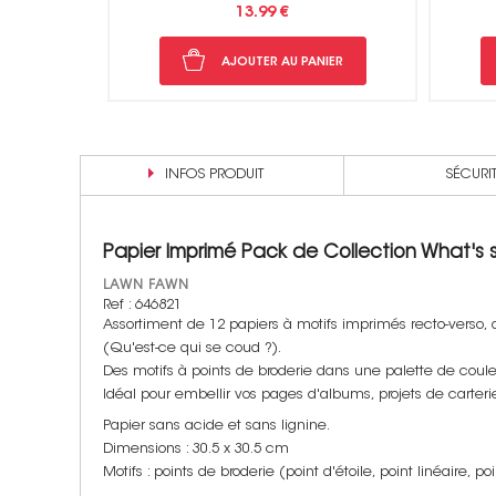
10.45 €
NIER
AJOUTER AU PANIER
INFOS PRODUIT
SÉCURI
Papier Imprimé Pack de Collection What's 
LAWN FAWN
Ref : 646821
Assortiment de 12 papiers à motifs imprimés recto-verso, 
(Qu'est-ce qui se coud ?).
Des motifs à points de broderie dans une palette de coule
Idéal pour embellir vos pages d'albums, projets de carterie
Papier sans acide et sans lignine.
Dimensions : 30.5 x 30.5 cm
Motifs : points de broderie (point d'étoile, point linéaire, po