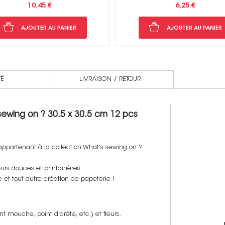
6.25 €
18.10 €
AJOUTER AU PANIER
AJOUTER AU PANIER
TÉ
LIVRAISON / RETOUR
sewing on ? 30.5 x 30.5 cm 12 pcs
appartenant à la collection What's sewing on ?
urs douces et printanières.
 et tout autre création de papeterie !
int mouche, point d'arête, etc.) et fleurs.