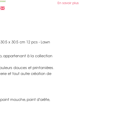
En savoir plus
30.5 x 30.5 cm 12 pcs - Lawn
o, appartenant à la collection
ouleurs douces et printanières.
erie et tout autre création de
e, point mouche, point d'arête,
Non merci !