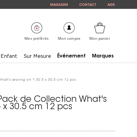
MAGASINS
CONTACT
AIDE
Mes préférés
Mon compte
Mon panier
Enfant
Sur Mesure
Événement
Marques
hat's sewing on ? 30.5 x 30.5 cm 12 pcs
Pack de Collection What's
 x 30.5 cm 12 pcs