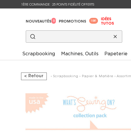
1ÈRE COMMANDE : 25 POINTS FIDÉLITÉ OFFERTS
IDÉES
0
1081
NOUVEAUTÉS
PROMOTIONS
TUTOS
Scrapbooking
Machines, Outils
Papeterie
< Retour
›
Scrapbooking
›
Papier & Matière
›
Assorti