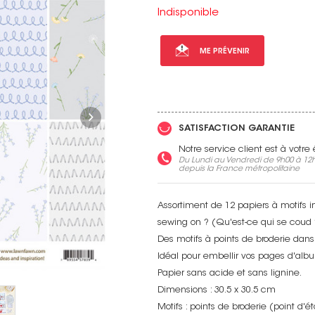
Indisponible
ME PRÉVENIR
Voir toutes nos marques
SATISFACTION GARANTIE
Notre service client est à votr
Du Lundi au Vendredi de 9h00 à 12h
depuis la France métropolitaine
Assortiment de 12 papiers à motifs i
sewing on ? (Qu'est-ce qui se coud 
Des motifs à points de broderie dans
Idéal pour embellir vos pages d'album
Papier sans acide et sans lignine.
Dimensions : 30.5 x 30.5 cm
Motifs : points de broderie (point d'ét