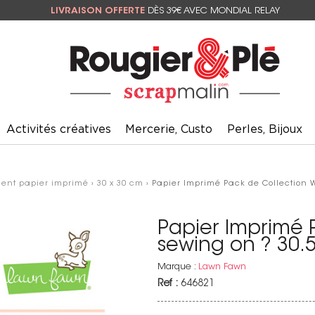
LIVRAISON OFFERTE
DÈS 39€ AVEC MONDIAL RELAY
Activités créatives
Mercerie, Custo
Perles, Bijoux
ment papier imprimé
›
30 x 30 cm
› Papier Imprimé Pack de Collection W
Papier Imprimé 
sewing on ? 30.5
Marque :
Lawn Fawn
Ref :
646821