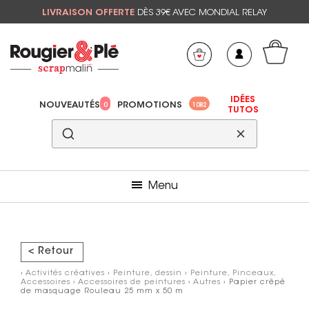
LIVRAISON OFFERTE
DÈS 39€ AVEC MONDIAL RELAY
Mon panier
Mes préférés
IDÉES
NOUVEAUTÉS
PROMOTIONS
0
1082
TUTOS
Menu
< Retour
›
Activités créatives
›
Peinture, dessin
›
Peinture, Pinceaux,
Accessoires
›
Accessoires de peintures
›
Autres
› Papier crêpé
de masquage Rouleau 25 mm x 50 m