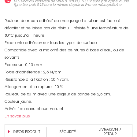
Du Lundi au Vendredi de 9h00 à 12h30 / *
0,112 euro
par appel d’une
ligne fixe, puis
0,15 euro
la minute depuis la France métropolitaine
Rouleau de ruban adhésif de masquage Le ruban est facile à
décoller et ne laisse pas de résidu. Il résiste à une température de
80°C jusqu’à 1 heure.
Excellente adhésion sur tous les types de surface.
Compatible avec la majorité des peintures à base d’eau, ou de
solvants.
Épaisseur : 0,13 mm.
Force d’adhérence : 2,5 N/cm.
Résistance à la traction : 50 N/cm.
Allongement à la rupture : 10 %.
Rouleau de 50 m avec une largeur de bande de 2,5 cm.
Couleur jaune.
Non merci !
Adhésif au caoutchouc naturel
En savoir plus
LIVRAISON /
INFOS PRODUIT
SÉCURITÉ
RETOUR